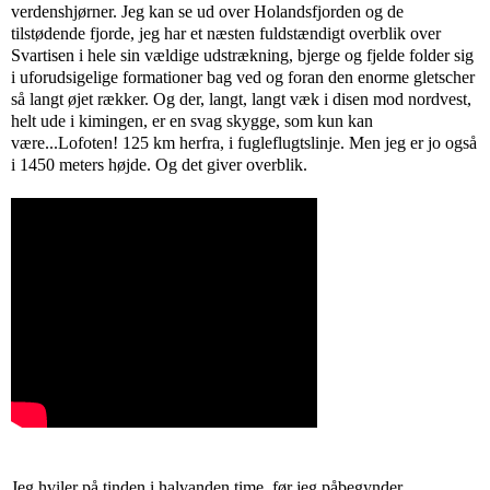
verdenshjørner. Jeg kan se ud over Holandsfjorden og de
tilstødende fjorde, jeg har et næsten fuldstændigt overblik over
Svartisen i hele sin vældige udstrækning, bjerge og fjelde folder sig
i uforudsigelige formationer bag ved og foran den enorme gletscher
så langt øjet rækker. Og der, langt, langt væk i disen mod nordvest,
helt ude i kimingen, er en svag skygge, som kun kan
være...Lofoten! 125 km herfra, i fugleflugtslinje. Men jeg er jo også
i 1450 meters højde. Og det giver overblik.
Jeg hviler på tinden i halvanden time, før jeg påbegynder