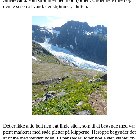
Smeltevand, som strømmer ned mod fjorden. Under hele turen op
denne susen af vand, der strømmer, i luften.
Det er ikke altid helt nemt at finde stien, som til at begynde med var
pænt markeret med røde pletter på klipperne. Heroppe begynder det
at knibe med vejvisningen. Et par steder ligger nogle sten stablet op