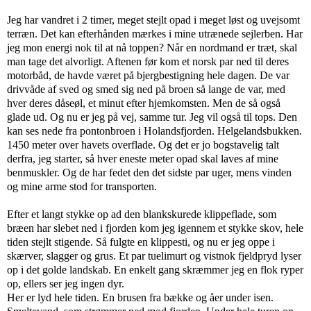
Jeg har vandret i 2 timer, meget stejlt opad i meget løst og uvejsomt
terræn. Det kan efterhånden mærkes i mine utrænede sejlerben. Har
jeg mon energi nok til at nå toppen? Når en nordmand er træt, skal
man tage det alvorligt. Aftenen før kom et norsk par ned til deres
motorbåd, de havde været på bjergbestigning hele dagen. De var
drivvåde af sved og smed sig ned på broen så lange de var, med
hver deres dåseøl, et minut efter hjemkomsten. Men de så også
glade ud. Og nu er jeg på vej, samme tur. Jeg vil også til tops. Den
kan ses nede fra pontonbroen i Holandsfjorden. Helgelandsbukken.
1450 meter over havets overflade. Og det er jo bogstavelig talt
derfra, jeg starter, så hver eneste meter opad skal laves af mine
benmuskler. Og de har fedet den det sidste par uger, mens vinden
og mine arme stod for transporten.
Efter et langt stykke op ad den blankskurede klippeflade, som
bræen har slebet ned i fjorden kom jeg igennem et stykke skov, hele
tiden stejlt stigende. Så fulgte en klippesti, og nu er jeg oppe i
skærver, slagger og grus. Et par tuelimurt og vistnok fjeldpryd lyser
op i det golde landskab. En enkelt gang skræmmer jeg en flok ryper
op, ellers ser jeg ingen dyr.
Her er lyd hele tiden. En brusen fra bække og åer under isen.