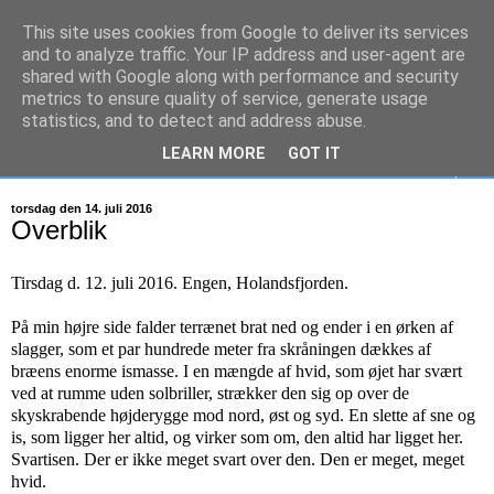
This site uses cookies from Google to deliver its services
S/Y Mathilde
and to analyze traffic. Your IP address and user-agent are
shared with Google along with performance and security
metrics to ensure quality of service, generate usage
26 fods sejlbåd på eventyr...
statistics, and to detect and address abuse.
LEARN MORE
GOT IT
▼
torsdag den 14. juli 2016
Overblik
Tirsdag d. 12. juli 2016. Engen, Holandsfjorden.
På min højre side falder terrænet brat ned og ender i en ørken af
slagger, som et par hundrede meter fra skråningen dækkes af
bræens enorme ismasse. I en mængde af hvid, som øjet har svært
ved at rumme uden solbriller, strækker den sig op over de
skyskrabende højderygge mod nord, øst og syd. En slette af sne og
is, som ligger her altid, og virker som om, den altid har ligget her.
Svartisen. Der er ikke meget svart over den. Den er meget, meget
hvid.