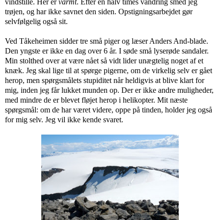
vindstille. Her er
varmt
. Efter en halv times vandring smed jeg
trøjen, og har ikke savnet den siden. Opstigningsarbejdet gør
selvfølgelig også sit.
Ved Tåkeheimen sidder tre små piger og læser Anders And-blade.
Den yngste er ikke en dag over 6 år. I søde små lyserøde sandaler.
Min stolthed over at være nået så vidt lider unægtelig noget af et
knæk. Jeg skal lige til at spørge pigerne, om de virkelig selv er gået
herop, men spørgsmålets stupiditet når heldigvis at blive klart for
mig, inden jeg får lukket munden op. Der er ikke andre muligheder,
med mindre de er blevet fløjet herop i helikopter. Mit næste
spørgsmål: om de har været videre, oppe på tinden, holder jeg også
for mig selv. Jeg vil ikke kende svaret.