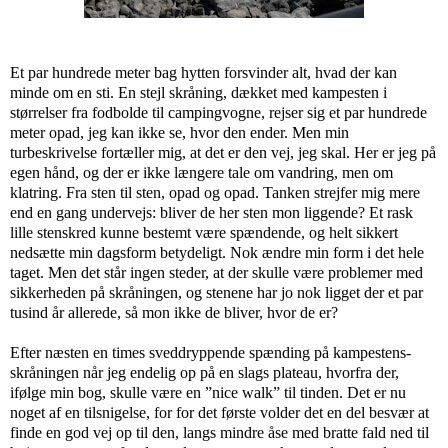
Et par hundrede meter bag hytten forsvinder alt, hvad der kan
minde om en sti. En stejl skråning, dækket med kampesten i
størrelser fra fodbolde til campingvogne, rejser sig et par hundrede
meter opad, jeg kan ikke se, hvor den ender. Men min
turbeskrivelse fortæller mig, at det er den vej, jeg skal. Her er jeg på
egen hånd, og der er ikke længere tale om vandring, men om
klatring. Fra sten til sten, opad og opad. Tanken strejfer mig mere
end en gang undervejs: bliver de her sten mon liggende? Et rask
lille stenskred kunne bestemt være spændende, og helt sikkert
nedsætte min dagsform betydeligt. Nok ændre min form i det hele
taget. Men det står ingen steder, at der skulle være problemer med
sikkerheden på skråningen, og stenene har jo nok ligget der et par
tusind år allerede, så mon ikke de bliver, hvor de er?
Efter næsten en times sveddryppende spænding på kampestens-
skråningen når jeg endelig op på en slags plateau, hvorfra der,
ifølge min bog, skulle være en ”nice walk” til tinden. Det er nu
noget af en tilsnigelse, for for det første volder det en del besvær at
finde en god vej op til den, langs mindre åse med bratte fald ned til