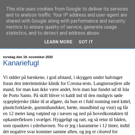
This site uses cookies from Google to deliver its services
S/Y Mathilde
and to analyze traffic. Your IP address and user-agent are
shared with Google along with performance and security
metrics to ensure quality of service, generate usage
26 fods sejlbåd på eventyr...
statistics, and to detect and address abuse.
LEARN MORE
GOT IT
▼
torsdag den 19. november 2020
Kanariefugl
Vi sidder på bænkene, i god afstand, i skyggen under halvtaget
foran den interimistiske klinik for Corona-tests. Langturssejlere alle
mand, for man kan ikke være andet, hvis man har fundet ud til Isla
de Porto Santo. På skift bliver vi kaldt ind til den muligvis søde
sygeplejerske (ikke til at afgøre, da hun er i fuld rustning med kittel,
plasticforklæde, gummihandsker, hætte, mundbind
og
visir) og får
en 12 meter lang vatpind op i næsen og ned på hovedkontakten til
opkastrefleksen i svælget. Hyggeligt og rart, og så retur til båden,
som opankres i yderhavnen. Nu er jeg i karantæne i 12 timer, indtil
det negative svar kommer samme aften, og jeg er
cleared
for