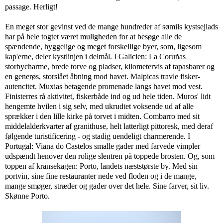
passage. Herligt!
En meget stor gevinst ved de mange hundreder af sømils kystsejlads
har på hele togtet været muligheden for at besøge alle de
spændende, hyggelige og meget forskellige byer, som, ligesom
kap'erne, deler kystlinjen i delmål. I Galicien: La Coruñas
storbycharme, brede torve og pladser, kilometervis af tapasbarer og
en generøs, storslået åbning mod havet. Malpicas travle fisker-
autencitet. Muxias betagende promenade langs havet mod vest.
Finisterres rå aktivitet, fiskerbåde ind og ud hele tiden. Muros' lidt
hengemte hvilen i sig selv, med ukrudtet voksende ud af alle
sprækker i den lille kirke på torvet i midten. Combarro med sit
middelalderkvarter af granithuse, helt latterligt pittoresk, med deraf
følgende turistificering - og stadig uendeligt charmerende. I
Portugal: Viana do Castelos smalle gader med farvede vimpler
udspændt henover den rolige slentren på toppede brosten. Og, som
toppen af kransekagen: Porto, landets næststørste by. Med sin
portvin, sine fine restauranter nede ved floden og i de mange,
mange smøger, stræder og gader over det hele. Sine farver, sit liv.
Skønne Porto.