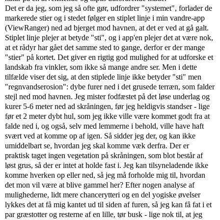
Det er da jeg, som jeg så ofte gør, udfordrer "systemet", forlader de
markerede stier og i stedet følger en stiplet linje i min vandre-app
(ViewRanger) ned ad bjerget mod havnen, at det er ved at gå galt.
Stiplet linje plejer at betyde "sti", og i app'en plejer det at være nok,
at et rådyr har gået det samme sted to gange, derfor er der mange
"stier" på kortet. Det giver en rigtig god mulighed for at udforske et
landskab fra vinkler, som ikke så mange andre ser. Men i dette
tilfælde viser det sig, at den stiplede linje ikke betyder "sti" men
"regnvandserosion": dybe furer ned i det grusede terræn, som falder
stejl ned mod havnen. Jeg mister fodfæstet på det løse underlag og
kurer 5-6 meter ned ad skråningen, før jeg heldigvis standser - lige
før et 2 meter dybt hul, som jeg ikke ville være kommet godt fra at
falde ned i, og også, selv med lemmerne i behold, ville have haft
svært ved at komme op af igen. Så sidder jeg der, og kan ikke
umiddelbart se, hvordan jeg skal komme væk derfra. Der er
praktisk taget ingen vegetation på skråningen, som blot består af
løst grus, så der er intet at holde fast i. Jeg kan tilsyneladende ikke
komme hverken op eller ned, så jeg må forholde mig til, hvordan
det mon vil være at blive gammel her? Efter nogen analyse af
mulighederne, lidt mere chancerytteri og en del yogiske øvelser
lykkes det at få mig kantet ud til siden af furen, så jeg kan få fat i et
par græstotter og resterne af en lille, tør busk - lige nok til, at jeg