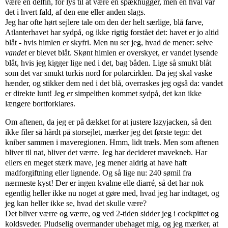
være en delfin, for lys til at være en spækhugger, men en hval var
det i hvert fald, af den ene eller anden slags.
Jeg har ofte hørt sejlere tale om den der helt særlige, blå farve,
Atlanterhavet har sydpå, og ikke rigtig forstået det: havet er jo altid
blåt - hvis himlen er skyfri. Men nu ser jeg, hvad de mener: selve
vandet
er blevet blåt. Skønt himlen er overskyet, er vandet lysende
blåt, hvis jeg kigger lige ned i det, bag båden. Lige så smukt blåt
som det var smukt turkis nord for polarcirklen. Da jeg skal vaske
hænder, og stikker dem ned i det blå, overraskes jeg også da: vandet
er direkte lunt! Jeg er simpelthen kommet sydpå, det kan ikke
længere bortforklares.
Om aftenen, da jeg er på dækket for at justere lazyjacken, så den
ikke filer så hårdt på storsejlet, mærker jeg det første tegn: det
kniber sammen i maveregionen. Hmm, lidt træls. Men som aftenen
bliver til nat, bliver det værre. Jeg har decideret mavekneb. Har
ellers en meget stærk mave, jeg mener aldrig at have haft
madforgiftning eller lignende. Og så lige nu: 240 sømil fra
nærmeste kyst! Der er ingen kvalme elle diarré, så det har nok
egentlig heller ikke nu noget at gøre med, hvad jeg har indtaget, og
jeg kan heller ikke se, hvad det skulle være?
Det bliver værre og værre, og ved 2-tiden sidder jeg i cockpittet og
koldsveder. Pludselig overmander ubehaget mig, og jeg mærker, at