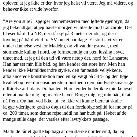
oplever, at jeg ikke er der, hvor jeg helst vil være. Jeg må videre, og
behøver ikke at vide hvorfor.
"Are you sure?" spørger havnemesteren med løftede øjenbryn, da
jeg bekendtgør, at jeg næste morgen vil afsejle mod Lanzarote. Det
blæser hårdt fra NØ, der står sø på 3 meter derude, og der er
lovning på hård vind fra SV om et par dage. Et stort lavtryk er
under dannelse vest for Madeira, og vil vandre østover, med
stormende kuling i nord, og formodentlig en pæn lussing i syd,
timet med, at jeg til den tid vil være netop der, nord for Lanzarote.
Han har set min lille båd, og han kender det store hav. Men han
kender ikke Mathildes indre styrke, den fantastisk vellykkede,
afbalancerede konstruktion med en kølvægt på 54 % og den høje
kvalitet og overdimensionerede robusthed i den håndværksmæssige
udførelse af Polaris Drabanten. Han kender heller ikke min længsel
efter at mærke mig, og mærke havet. Bruge mig, og min båd, til at
nå frem. Og han ved ikke, at jeg ikke vil kunne bære at skulle
lægge yderligere godt to døgn til den foreløbige sejltid for motor på
ca. 200 timer, som denne rejse indtil nu har budt på, i løbet af de
mange stille dage, der varsles efter lavtrykkets passage.
Mathilde får et godt klap bagi af den stærke nordenvind, da jeg