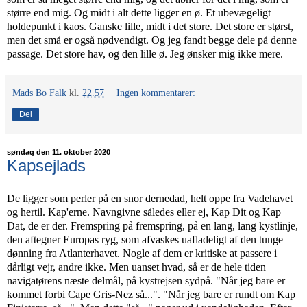
større end mig. Og midt i alt dette ligger en ø. Et ubevægeligt
holdepunkt i kaos. Ganske lille, midt i det store. Det store er størst,
men det små er også nødvendigt. Og jeg fandt begge dele på denne
passage. Det store hav, og den lille ø. Jeg ønsker mig ikke mere.
Mads Bo Falk
kl.
22.57
Ingen kommentarer:
Del
søndag den 11. oktober 2020
Kapsejlads
De ligger som perler på en snor dernedad, helt oppe fra Vadehavet
og hertil. Kap'erne. Navngivne således eller ej, Kap Dit og Kap
Dat, de er der. Fremspring på fremspring, på en lang, lang kystlinje,
den aftegner Europas ryg, som afvaskes uafladeligt af den tunge
dønning fra Atlanterhavet. Nogle af dem er kritiske at passere i
dårligt vejr, andre ikke. Men uanset hvad, så er de hele tiden
navigatørens næste delmål, på kystrejsen sydpå. "Når jeg bare er
kommet forbi Cape Gris-Nez så...". "Når jeg bare er rundt om Kap