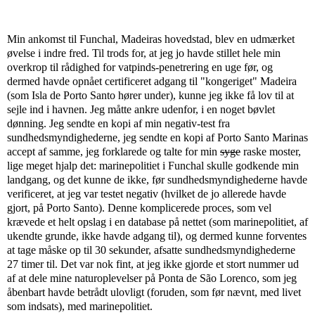
Min ankomst til Funchal, Madeiras hovedstad, blev en udmærket
øvelse i indre fred. Til trods for, at jeg jo havde stillet hele min
overkrop til rådighed for vatpinds-penetrering en uge før, og
dermed havde opnået certificeret adgang til "kongeriget" Madeira
(som Isla de Porto Santo hører under), kunne jeg ikke få lov til at
sejle ind i havnen. Jeg måtte ankre udenfor, i en noget bøvlet
dønning. Jeg sendte en kopi af min negativ-test fra
sundhedsmyndighederne, jeg sendte en kopi af Porto Santo Marinas
accept af samme, jeg forklarede og talte for min
syge
raske moster,
lige meget hjalp det: marinepolitiet i Funchal skulle godkende min
landgang, og det kunne de ikke, før sundhedsmyndighederne havde
verificeret, at jeg var testet negativ (hvilket de jo allerede havde
gjort, på Porto Santo). Denne komplicerede proces, som vel
krævede et helt opslag i en database på nettet (som marinepolitiet, af
ukendte grunde, ikke havde adgang til), og dermed kunne forventes
at tage måske op til 30 sekunder, afsatte sundhedsmyndighederne
27 timer til. Det var nok fint, at jeg ikke gjorde et stort nummer ud
af at dele mine naturoplevelser på Ponta de São Lorenco, som jeg
åbenbart havde betrådt ulovligt (foruden, som før nævnt, med livet
som indsats), med marinepolitiet.