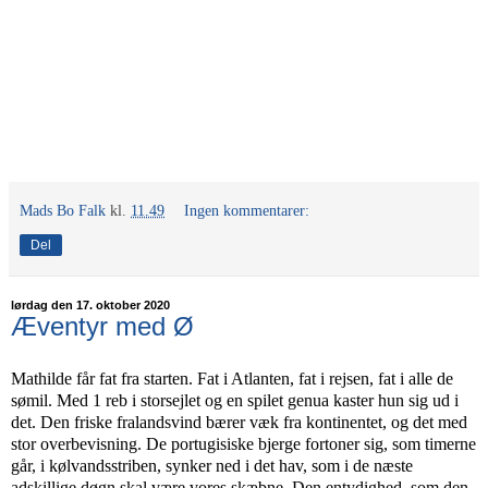
Mads Bo Falk
kl.
11.49
Ingen kommentarer:
Del
lørdag den 17. oktober 2020
Æventyr med Ø
Mathilde får fat fra starten. Fat i Atlanten, fat i rejsen, fat i alle de
sømil. Med 1 reb i storsejlet og en spilet genua kaster hun sig ud i
det. Den friske fralandsvind bærer væk fra kontinentet, og det med
stor overbevisning. De portugisiske bjerge fortoner sig, som timerne
går, i kølvandsstriben, synker ned i det hav, som i de næste
adskillige døgn skal være vores skæbne. Den entydighed, som den