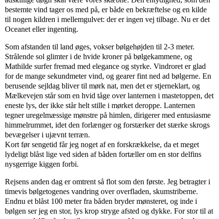
bestemte vind tager os med på, er både en bekræftelse og en kilde
til nogen kildren i mellemgulvet: der er ingen vej tilbage. Nu er det
Oceanet eller ingenting.
Som afstanden til land øges, vokser bølgehøjden til 2-3 meter.
Strålende sol glimter i de hvide kroner på bølgekammene, og
Mathilde surfer fremad med elegance og styrke. Vindroret er glad
for de mange sekundmeter vind, og gearer fint ned ad bølgerne. En
berusende sejldag bliver til mørk nat, men det er stjerneklart, og
Mælkevejen står som en hvid tåge over lanternen i mastetoppen, det
eneste lys, der ikke står helt stille i mørket deroppe. Lanternen
tegner uregelmæssige mønstre på himlen, dirigerer med entusiasme
himmelrummet, idet den forlænger og forstærker det stærke skrogs
bevægelser i ujævnt terræn.
Kort før sengetid får jeg noget af en forskrækkelse, da et meget
lydeligt blåst lige ved siden af båden fortæller om en stor delfins
nysgerrige kiggen forbi.
Rejsens anden dag er omtrent så flot som den første. Jeg betragter i
timevis bølgetogenes vandring over overfladen, skumstriberne.
Endnu et blåst 100 meter fra båden bryder mønsteret, og inde i
bølgen ser jeg en stor, lys krop stryge afsted og dykke. For stor til at