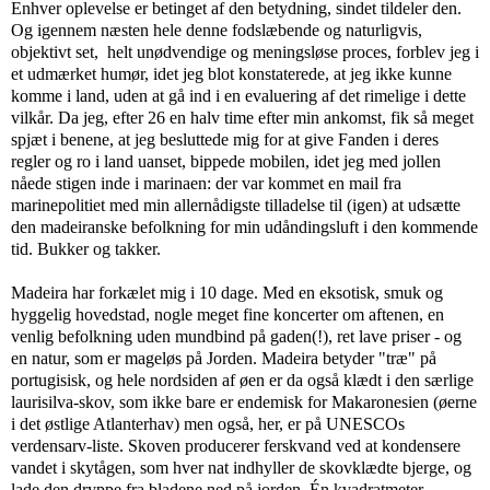
Enhver oplevelse er betinget af den betydning, sindet tildeler den.
Og igennem næsten hele denne fodslæbende og naturligvis,
objektivt set, helt unødvendige og meningsløse proces, forblev jeg i
et udmærket humør, idet jeg blot konstaterede, at jeg ikke kunne
komme i land, uden at gå ind i en evaluering af det rimelige i dette
vilkår. Da jeg, efter 26 en halv time efter min ankomst, fik så meget
spjæt i benene, at jeg besluttede mig for at give Fanden i deres
regler og ro i land uanset, bippede mobilen, idet jeg med jollen
nåede stigen inde i marinaen: der var kommet en mail fra
marinepolitiet med min allernådigste tilladelse til (igen) at udsætte
den madeiranske befolkning for min udåndingsluft i den kommende
tid. Bukker og takker.
Madeira har forkælet mig i 10 dage. Med en eksotisk, smuk og
hyggelig hovedstad, nogle meget fine koncerter om aftenen, en
venlig befolkning uden mundbind på gaden(!), ret lave priser - og
en natur, som er mageløs på Jorden. Madeira betyder "træ" på
portugisisk, og hele nordsiden af øen er da også klædt i den særlige
laurisilva-skov, som ikke bare er endemisk for Makaronesien (øerne
i det østlige Atlanterhav) men også, her, er på UNESCOs
verdensarv-liste. Skoven producerer ferskvand ved at kondensere
vandet i skytågen, som hver nat indhyller de skovklædte bjerge, og
lade den dryppe fra bladene ned på jorden. Én kvadratmeter