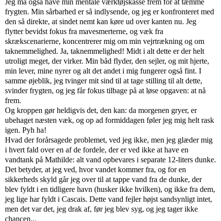
Jeg må også have min mentale værktøjskasse frem for at tæmme
frygten. Min sårbarhed er så indlysende, og jeg er konfronteret med
den så direkte, at sindet nemt kan køre ud over kanten nu. Jeg
flytter bevidst fokus fra mavesmerterne, og væk fra
skrækscenarierne, koncentrerer mig om min vejrtrækning og om
taknemmelighed. Ja, taknemmelighed! Midt i alt dette er der helt
utroligt meget, der virker. Min båd flyder, den sejler, og mit hjerte,
min lever, mine nyrer og alt det andet i mig fungerer også fint. I
samme øjeblik, jeg tvinger mit sind til at tage stilling til alt dette,
svinder frygten, og jeg får fokus tilbage på at løse opgaven: at nå
frem.
Og kroppen gør heldigvis det, den kan: da morgenen gryer, er
ubehaget næsten væk, og op ad formiddagen føler jeg mig helt rask
igen. Pyh ha!
Hvad der forårsagede problemet, ved jeg ikke, men jeg glæder mig
i hvert fald over en af de fordele, der er ved ikke at have en
vandtank på Mathilde: alt vand opbevares i separate 12-liters dunke.
Det betyder, at jeg ved, hvor vandet kommer fra, og for en
sikkerheds skyld går jeg over til at tappe vand fra de dunke, der
blev fyldt i en tidligere havn (husker ikke hvilken), og ikke fra dem,
jeg lige har fyldt i Cascais. Dette vand fejler højst sandsynligt intet,
men det var det, jeg drak af, før jeg blev syg, og jeg tager ikke
chancen...