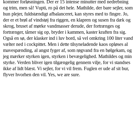
kommer forløsningen. Der er 15 intense minutter med nedrebning
og trim, men så! Vupti, ro på det hele. Mathilde, der bare sejler, som
hun plejer, fuldstændigt afbalanceret, kan styres med to fingre. Jo,
der er et brøl af vindstøj fra riggen, en klapren og susen fra dæk og
skrog, bruset af mørke vandmasser derude, der fortrænges og
fortrænger, tårner sig op, bryder i kammen, kaster kraften fra sig.
Også en sø, der klasker ind i luv bord, så vel omkring 100 liter vand
vælter ned i cockpittet. Men i dette tilsyneladende kaos opløses al
mavespænding, al angst fyger af, som røgvand fra en bølgekam, og
jeg mærker styrken igen, styrken i bevægelighed. Mathildes og min
styrke. Verden bliver igen tilgængelig gennem vilje, for vi standses
ikke af lidt blæst. Vi sejler, for vi vil frem. Fuglen er ude af sit bur,
flyver hvorhen den vil. Yes, we are sure.