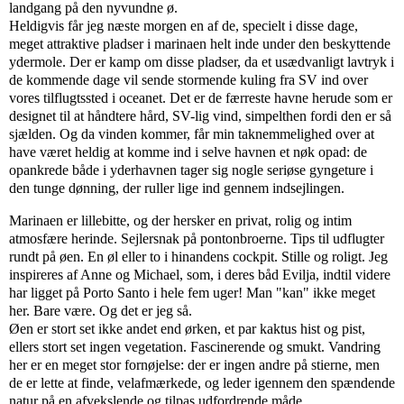
landgang på den nyvundne ø.
Heldigvis får jeg næste morgen en af de, specielt i disse dage,
meget attraktive pladser i marinaen helt inde under den beskyttende
ydermole. Der er kamp om disse pladser, da et usædvanligt lavtryk i
de kommende dage vil sende stormende kuling fra SV ind over
vores tilflugtssted i oceanet. Det er de færreste havne herude som er
designet til at håndtere hård, SV-lig vind, simpelthen fordi den er så
sjælden. Og da vinden kommer, får min taknemmelighed over at
have været heldig at komme ind i selve havnen et nøk opad: de
opankrede både i yderhavnen tager sig nogle seriøse gyngeture i
den tunge dønning, der ruller lige ind gennem indsejlingen.
Marinaen er lillebitte, og der hersker en privat, rolig og intim
atmosfære herinde. Sejlersnak på pontonbroerne. Tips til udflugter
rundt på øen. En øl eller to i hinandens cockpit. Stille og roligt. Jeg
inspireres af Anne og Michael, som, i deres båd Evilja, indtil videre
har ligget på Porto Santo i hele fem uger! Man "kan" ikke meget
her. Bare være. Og det er jeg så.
Øen er stort set ikke andet end ørken, et par kaktus hist og pist,
ellers stort set ingen vegetation. Fascinerende og smukt. Vandring
her er en meget stor fornøjelse: der er ingen andre på stierne, men
de er lette at finde, velafmærkede, og leder igennem den spændende
natur på en afvekslende og tilpas udfordrende måde.