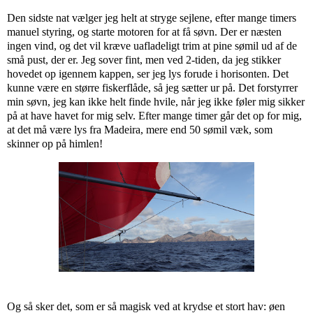
Den sidste nat vælger jeg helt at stryge sejlene, efter mange timers
manuel styring, og starte motoren for at få søvn. Der er næsten
ingen vind, og det vil kræve uafladeligt trim at pine sømil ud af de
små pust, der er. Jeg sover fint, men ved 2-tiden, da jeg stikker
hovedet op igennem kappen, ser jeg lys forude i horisonten. Det
kunne være en større fiskerflåde, så jeg sætter ur på. Det forstyrrer
min søvn, jeg kan ikke helt finde hvile, når jeg ikke føler mig sikker
på at have havet for mig selv. Efter mange timer går det op for mig,
at det må være lys fra Madeira, mere end 50 sømil væk, som
skinner op på himlen!
Og så sker det, som er så magisk ved at krydse et stort hav: øen