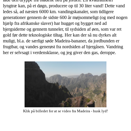
lyngtræ kan, på et døgn, producere op til 30 liter vand! Dette vand
ledes så, ad næsten 6000 km. vandingskanaler, som tidligere
generationer gennem de sidste 600 år møjsommeligt (og med nogen
hjælp fra afrikanske slaver) har hugget og bygget ned ad
bjergsiderne og gennem tunneler, til sydsiden af øen, som var ret
gold før dette teknologiske tiltag. Her kan der så nu dyrkes alt
muligt, bl.a. de særligt søde Madeira-bananer, da jordbunden er
frugtbar, og vandes generøst fra nordsiden af bjergåsen. Vandring
her er selvsagt i verdensklasse, og jeg giver den gas, deroppe.
Klik på billedet for at se video fra Madeira - husk lyd!