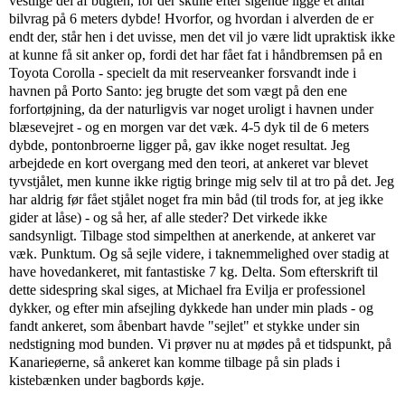
vestlige del af bugten, for der skulle efter sigende ligge et antal
bilvrag på 6 meters dybde! Hvorfor, og hvordan i alverden de er
endt der, står hen i det uvisse, men det vil jo være lidt upraktisk ikke
at kunne få sit anker op, fordi det har fået fat i håndbremsen på en
Toyota Corolla - specielt da mit reserveanker forsvandt inde i
havnen på Porto Santo: jeg brugte det som vægt på den ene
forfortøjning, da der naturligvis var noget uroligt i havnen under
blæsevejret - og en morgen var det væk. 4-5 dyk til de 6 meters
dybde, pontonbroerne ligger på, gav ikke noget resultat. Jeg
arbejdede en kort overgang med den teori, at ankeret var blevet
tyvstjålet, men kunne ikke rigtig bringe mig selv til at tro på det. Jeg
har aldrig før fået stjålet noget fra min båd (til trods for, at jeg ikke
gider at låse) - og så her, af alle steder? Det virkede ikke
sandsynligt. Tilbage stod simpelthen at anerkende, at ankeret var
væk. Punktum. Og så sejle videre, i taknemmelighed over stadig at
have hovedankeret, mit fantastiske 7 kg. Delta. Som efterskrift til
dette sidespring skal siges, at Michael fra Evilja er professionel
dykker, og efter min afsejling dykkede han under min plads - og
fandt ankeret, som åbenbart havde "sejlet" et stykke under sin
nedstigning mod bunden. Vi prøver nu at mødes på et tidspunkt, på
Kanarieøerne, så ankeret kan komme tilbage på sin plads i
kistebænken under bagbords køje.