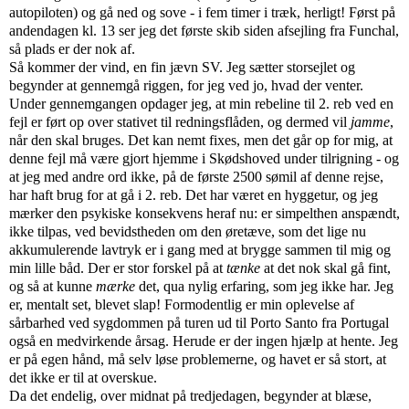
autopiloten) og gå ned og sove - i fem timer i træk, herligt! Først på
andendagen kl. 13 ser jeg det første skib siden afsejling fra Funchal,
så plads er der nok af.
Så kommer der vind, en fin jævn SV. Jeg sætter storsejlet og
begynder at gennemgå riggen, for jeg ved jo, hvad der venter.
Under gennemgangen opdager jeg, at min rebeline til 2. reb ved en
fejl er ført op over stativet til redningsflåden, og dermed vil
jamme
,
når den skal bruges. Det kan nemt fixes, men det går op for mig, at
denne fejl må være gjort hjemme i Skødshoved under tilrigning - og
at jeg med andre ord ikke, på de første 2500 sømil af denne rejse,
har haft brug for at gå i 2. reb. Det har været en hyggetur, og jeg
mærker den psykiske konsekvens heraf nu: er simpelthen anspændt,
ikke tilpas, ved bevidstheden om den øretæve, som det lige nu
akkumulerende lavtryk er i gang med at brygge sammen til mig og
min lille båd. Der er stor forskel på at
tænke
at det nok skal gå fint,
og så at kunne
mærke
det, qua nylig erfaring, som jeg ikke har. Jeg
er, mentalt set, blevet slap! Formodentlig er min oplevelse af
sårbarhed ved sygdommen på turen ud til Porto Santo fra Portugal
også en medvirkende årsag. Herude er der ingen hjælp at hente. Jeg
er på egen hånd, må selv løse problemerne, og havet er så stort, at
det ikke er til at overskue.
Da det endelig, over midnat på tredjedagen, begynder at blæse,