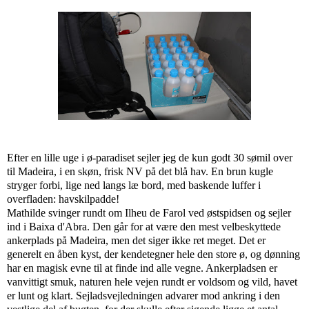
Efter en lille uge i ø-paradiset sejler jeg de kun godt 30 sømil over
til Madeira, i en skøn, frisk NV på det blå hav. En brun kugle
stryger forbi, lige ned langs læ bord, med baskende luffer i
overfladen: havskilpadde!
Mathilde svinger rundt om Ilheu de Farol ved østspidsen og sejler
ind i Baixa d'Abra. Den går for at være den mest velbeskyttede
ankerplads på Madeira, men det siger ikke ret meget. Det er
generelt en åben kyst, der kendetegner hele den store ø, og dønning
har en magisk evne til at finde ind alle vegne. Ankerpladsen er
vanvittigt smuk, naturen hele vejen rundt er voldsom og vild, havet
er lunt og klart. Sejladsvejledningen advarer mod ankring i den