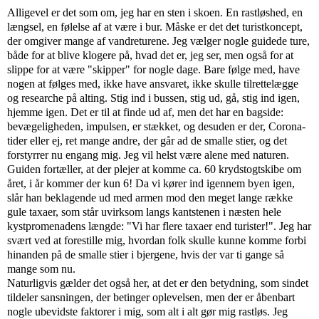
Alligevel er det som om, jeg har en sten i skoen. En rastløshed, en
længsel, en følelse af at være i bur. Måske er det det turistkoncept,
der omgiver mange af vandreturene. Jeg vælger nogle guidede ture,
både for at blive klogere på, hvad det er, jeg ser, men også for at
slippe for at være "skipper" for nogle dage. Bare følge med, have
nogen at følges med, ikke have ansvaret, ikke skulle tilrettelægge
og researche på alting. Stig ind i bussen, stig ud, gå, stig ind igen,
hjemme igen. Det er til at finde ud af, men det har en bagside:
bevægeligheden, impulsen, er stækket, og desuden er der, Corona-
tider eller ej, ret mange andre, der går ad de smalle stier, og det
forstyrrer nu engang mig. Jeg vil helst være alene med naturen.
Guiden fortæller, at der plejer at komme ca. 60 krydstogtskibe om
året, i år kommer der kun 6! Da vi kører ind igennem byen igen,
slår han beklagende ud med armen mod den meget lange række
gule taxaer, som står uvirksom langs kantstenen i næsten hele
kystpromenadens længde: "Vi har flere taxaer end turister!". Jeg har
svært ved at forestille mig, hvordan folk skulle kunne komme forbi
hinanden på de smalle stier i bjergene, hvis der var ti gange så
mange som nu.
Naturligvis gælder det også her, at det er den betydning, som sindet
tildeler sansningen, der betinger oplevelsen, men der er åbenbart
nogle ubevidste faktorer i mig, som alt i alt gør mig rastløs. Jeg