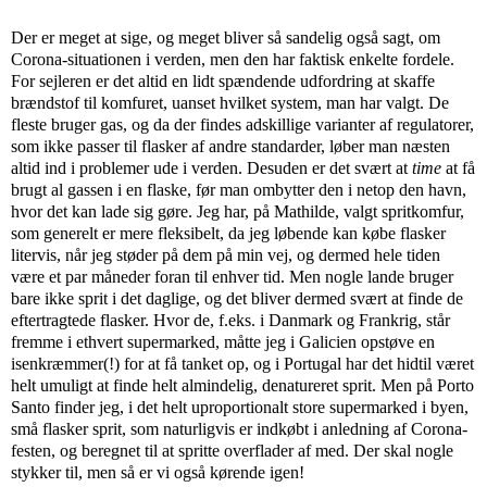
Der er meget at sige, og meget bliver så sandelig også sagt, om
Corona-situationen i verden, men den har faktisk enkelte fordele.
For sejleren er det altid en lidt spændende udfordring at skaffe
brændstof til komfuret, uanset hvilket system, man har valgt. De
fleste bruger gas, og da der findes adskillige varianter af regulatorer,
som ikke passer til flasker af andre standarder, løber man næsten
altid ind i problemer ude i verden. Desuden er det svært at
time
at få
brugt al gassen i en flaske, før man ombytter den i netop den havn,
hvor det kan lade sig gøre. Jeg har, på Mathilde, valgt spritkomfur,
som generelt er mere fleksibelt, da jeg løbende kan købe flasker
litervis, når jeg støder på dem på min vej, og dermed hele tiden
være et par måneder foran til enhver tid. Men nogle lande bruger
bare ikke sprit i det daglige, og det bliver dermed svært at finde de
eftertragtede flasker. Hvor de, f.eks. i Danmark og Frankrig, står
fremme i ethvert supermarked, måtte jeg i Galicien opstøve en
isenkræmmer(!) for at få tanket op, og i Portugal har det hidtil været
helt umuligt at finde helt almindelig, denatureret sprit. Men på Porto
Santo finder jeg, i det helt uproportionalt store supermarked i byen,
små flasker sprit, som naturligvis er indkøbt i anledning af Corona-
festen, og beregnet til at spritte overflader af med. Der skal nogle
stykker til, men så er vi også kørende igen!