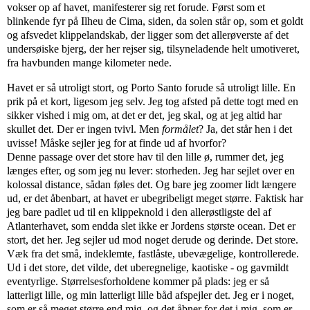
vokser op af havet, manifesterer sig ret forude. Først som et
blinkende fyr på Ilheu de Cima, siden, da solen står op, som et goldt
og afsvedet klippelandskab, der ligger som det allerøverste af det
undersøiske bjerg, der her rejser sig, tilsyneladende helt umotiveret,
fra havbunden mange kilometer nede.
Havet er så utroligt stort, og Porto Santo forude så utroligt lille. En
prik på et kort, ligesom jeg selv. Jeg tog afsted på dette togt med en
sikker vished i mig om, at det er det, jeg skal, og at jeg altid har
skullet det. Der er ingen tvivl. Men
formålet
? Ja, det står hen i det
uvisse! Måske sejler jeg for at finde ud af hvorfor?
Denne passage over det store hav til den lille ø, rummer det, jeg
længes efter, og som jeg nu lever: storheden. Jeg har sejlet over en
kolossal distance, sådan føles det. Og bare jeg zoomer lidt længere
ud, er det åbenbart, at havet er ubegribeligt meget større. Faktisk har
jeg bare padlet ud til en klippeknold i den allerøstligste del af
Atlanterhavet, som endda slet ikke er Jordens største ocean. Det er
stort, det her. Jeg sejler ud mod noget derude og derinde. Det store.
Væk fra det små, indeklemte, fastlåste, ubevægelige, kontrollerede.
Ud i det store, det vilde, det uberegnelige, kaotiske - og gavmildt
eventyrlige. Størrelsesforholdene kommer på plads: jeg er så
latterligt lille, og min latterligt lille båd afspejler det. Jeg er i noget,
som er så meget større end mig, og det åbner for det i mig, som er