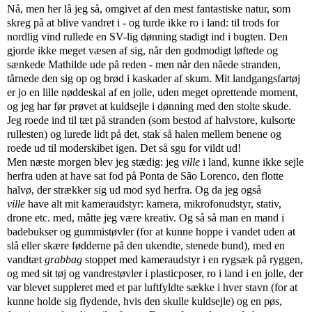
Nå, men her lå jeg så, omgivet af den mest fantastiske natur, som
skreg på at blive vandret i - og turde ikke ro i land: til trods for
nordlig vind rullede en SV-lig dønning stadigt ind i bugten. Den
gjorde ikke meget væsen af sig, når den godmodigt løftede og
sænkede Mathilde ude på reden - men når den nåede stranden,
tårnede den sig op og brød i kaskader af skum. Mit landgangsfartøj
er jo en lille nøddeskal af en jolle, uden meget oprettende moment,
og jeg har før prøvet at kuldsejle i dønning med den stolte skude.
Jeg roede ind til tæt på stranden (som bestod af halvstore, kulsorte
rullesten) og lurede lidt på det, stak så halen mellem benene og
roede ud til moderskibet igen. Det så sgu for vildt ud!
Men næste morgen blev jeg stædig: jeg
ville
i land, kunne ikke sejle
herfra uden at have sat fod på Ponta de São Lorenco, den flotte
halvø, der strækker sig ud mod syd herfra. Og da jeg også
ville
have alt mit kameraudstyr: kamera, mikrofonudstyr, stativ,
drone etc. med, måtte jeg være kreativ. Og så så man en mand i
badebukser og gummistøvler (for at kunne hoppe i vandet uden at
slå eller skære fødderne på den ukendte, stenede bund), med en
vandtæt
grabbag
stoppet med kameraudstyr i en rygsæk på ryggen,
og med sit tøj og vandrestøvler i plasticposer, ro i land i en jolle, der
var blevet suppleret med et par luftfyldte sække i hver stavn (for at
kunne holde sig flydende, hvis den skulle kuldsejle) og en pøs,