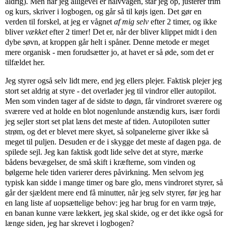
aldrig). Men når jeg alligevel er halvvågen, står jeg op, justerer trim
og kurs, skriver i logbogen, og går så til køjs igen. Det gør en
verden til forskel, at jeg er vågnet
af mig selv
efter 2 timer, og ikke
bliver
vækket
efter 2 timer! Det er, når der bliver klippet midt i den
dybe søvn, at kroppen går helt i spåner. Denne metode er meget
mere organisk - men forudsætter jo, at havet er så øde, som det er
tilfældet her.
Jeg styrer også selv lidt mere, end jeg ellers plejer. Faktisk plejer jeg
stort set aldrig at styre - det overlader jeg til vindror eller autopilot.
Men som vinden tager af de sidste to døgn, får vindroret sværere og
sværere ved at holde en blot nogenlunde anstændig kurs, især fordi
jeg sejler stort set plat læns det meste af tiden. Autopiloten sutter
strøm, og det er blevet mere skyet, så solpanelerne giver ikke så
meget til puljen. Desuden er de i skygge det meste af dagen pga. de
spilede sejl. Jeg kan faktisk godt lide selve det at styre, mærke
bådens bevægelser, de små skift i kræfterne, som vinden og
bølgerne hele tiden varierer deres påvirkning. Men selvom jeg
typisk kan sidde i mange timer og bare glo, mens vindroret styrer, så
går der sjældent mere end få minutter, når jeg selv styrer, før jeg har
en lang liste af uopsættelige behov: jeg har brug for en varm trøje,
en banan kunne være lækkert, jeg skal skide, og er det ikke også for
længe siden, jeg har skrevet i logbogen?