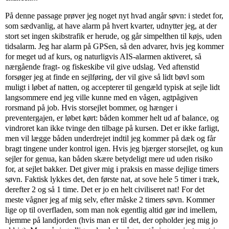
På denne passage prøver jeg noget nyt hvad angår søvn: i stedet for,
som sædvanlig, at have alarm på hvert kvarter, udnytter jeg, at der
stort set ingen skibstrafik er herude, og går simpelthen til køjs, uden
tidsalarm. Jeg har alarm på GPSen, så den advarer, hvis jeg kommer
for meget ud af kurs, og naturligvis AIS-alarmen aktiveret, så
nærgående fragt- og fiskeskibe vil give udslag. Ved aftenstid
forsøger jeg at finde en sejlføring, der vil give så lidt bøvl som
muligt i løbet af natten, og accepterer til gengæld typisk at sejle lidt
langsommere end jeg ville kunne med en vågen, agtpågiven
rorsmand på job. Hvis storsejlet bommer, og hænger i
preventergajen, er løbet kørt: båden kommer helt ud af balance, og
vindroret kan ikke tvinge den tilbage på kursen. Det er ikke farligt,
men vil lægge båden underdrejet indtil jeg kommer på dæk og får
bragt tingene under kontrol igen. Hvis jeg bjærger storsejlet, og kun
sejler for genua, kan båden skære betydeligt mere ud uden risiko
for, at sejlet bakker. Det giver mig i praksis en masse dejlige timers
søvn. Faktisk lykkes det, den første nat, at sove hele 5 timer i træk,
derefter 2 og så 1 time. Det er jo en helt civiliseret nat! For det
meste vågner jeg af mig selv, efter måske 2 timers søvn. Kommer
lige op til overfladen, som man nok egentlig altid gør ind imellem,
hjemme på landjorden (hvis man er til det, der opholder jeg mig jo