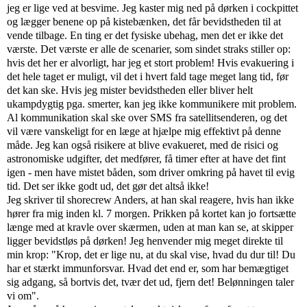
jeg er lige ved at besvime. Jeg kaster mig ned på dørken i cockpittet
og lægger benene op på kistebænken, det får bevidstheden til at
vende tilbage. En ting er det fysiske ubehag, men det er ikke det
værste. Det værste er alle de scenarier, som sindet straks stiller op:
hvis det her er alvorligt, har jeg et stort problem! Hvis evakuering i
det hele taget er muligt, vil det i hvert fald tage meget lang tid, før
det kan ske. Hvis jeg mister bevidstheden eller bliver helt
ukampdygtig pga. smerter, kan jeg ikke kommunikere mit problem.
Al kommunikation skal ske over SMS fra satellitsenderen, og det
vil være vanskeligt for en læge at hjælpe mig effektivt på denne
måde. Jeg kan også risikere at blive evakueret, med de risici og
astronomiske udgifter, det medfører, få timer efter at have det fint
igen - men have mistet båden, som driver omkring på havet til evig
tid. Det ser ikke godt ud, det gør det altså ikke!
Jeg skriver til shorecrew Anders, at han skal reagere, hvis han ikke
hører fra mig inden kl. 7 morgen. Prikken på kortet kan jo fortsætte
længe med at kravle over skærmen, uden at man kan se, at skipper
ligger bevidstløs på dørken! Jeg henvender mig meget direkte til
min krop: "Krop, det er lige nu, at du skal vise, hvad du dur til! Du
har et stærkt immunforsvar. Hvad det end er, som har bemægtiget
sig adgang, så bortvis det, tvær det ud, fjern det! Belønningen taler
vi om".