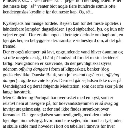
Finisterre, så...". Men dette "så..." peger ud i uendeligheden. Efter
det næste kap "så" venter blot nogle flere hundrede sømils ofte
kendetegnsløs kystlinje før det næste kap. Og
så...
Kystsejlads har mange fordele. Rejsen kan for det meste opdeles i
håndterbare længder, dagsejladser, i god sigtbarhed, lys, og kun når
vejret er godt. Der er ofte noget at betragte derinde om bagbord, en
bjergås her, en bebyggelse der: sansbare vidnesbyrd om, at det går
fremad.
Der er også ulemper: på lavt, opgrundende vand bliver dønning og
sø ofte uregelmæssig, i hård pålandsvind for det meste decideret
farlig. Navigationen er krævende, da der jævnligt skal styres
udenom
offlying dangers
i form af klippeskær, banker (dog
gudskelov ikke Danske Bank, som jo bestemt også er en
offlying
danger
) - og de nævnte kap'er. Dermed går sejladsen ikke over på
Uendelighed og deraf følgende Meditation, som det ofte sker på de
lange havstræk.
Men Galicien og Portugal har overrasket med en kyst, som er
relativt nem at navigere på, for tidevandsstrømmen er så svag og
iøvrigt uregelmæssig, at der end ikke findes strømkort over
farvandet. Det gør sejladsen sammenlignelig med den under
hjemlige himmelstrøg, hvor man bare sejler, når man har lyst, uden
at skulle sidde med hovedet i kort og tabeller i timevis før hver