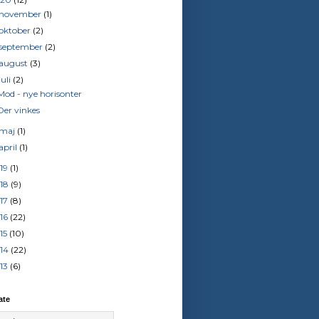
november
(1)
oktober
(2)
september
(2)
august
(3)
juli
(2)
Mod - nye horisonter
Der vinkes
maj
(1)
april
(1)
19
(1)
18
(9)
17
(8)
16
(22)
15
(10)
14
(22)
13
(6)
ate