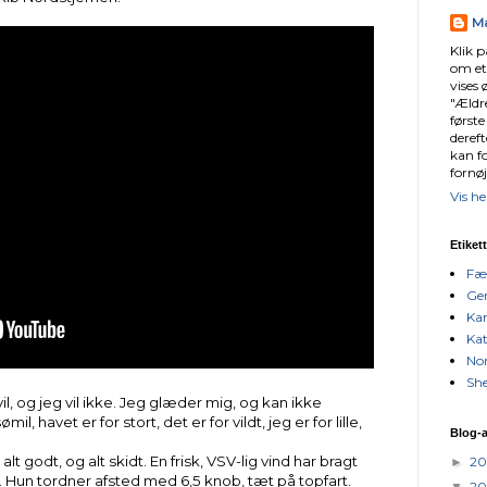
Ma
Klik p
om et
vises 
"Ældre
første
dereft
kan f
fornøj
Vis he
Etiket
Fæ
Gen
Kan
Kat
No
Sh
l, og jeg vil ikke. Jeg glæder mig, og kan ikke
, havet er for stort, det er for vildt, jeg er for lille,
Blog-a
 godt, og alt skidt. En frisk, VSV-lig vind har bragt
2
►
n. Hun tordner afsted med 6,5 knob, tæt på topfart.
2
▼