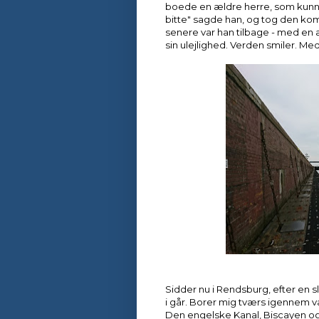
boede en ældre herre, som kunne
bitte" sagde han, og tog den kom
senere var han tilbage - med en a
sin ulejlighed. Verden smiler. Me
Sidder nu i Rendsburg, efter en 
i går. Borer mig tværs igennem v
Den engelske Kanal, Biscayen o