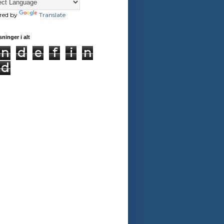
red by
Translate
sninger i alt
n
d
e
f
i
n
d