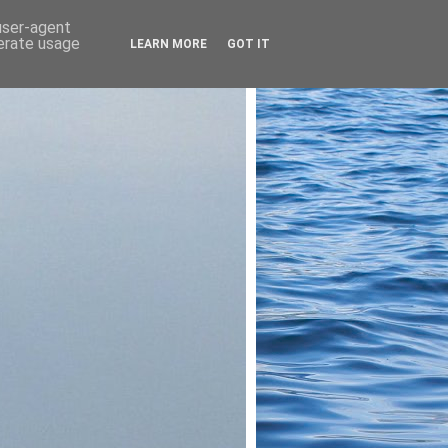
 user-agent
nerate usage
LEARN MORE
GOT IT