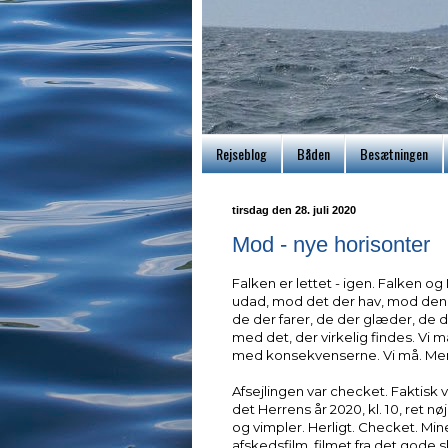
Rejseblog
Båden
Besætningen
tirsdag den 28. juli 2020
Mod - nye horisonter
Falken er lettet - igen. Falken og
udad, mod det der hav, mod den 
de der farer, de der glæder, de 
med det, der virkelig findes. Vi
med konsekvenserne. Vi må. Men 
Afsejlingen var checket. Faktisk var 
det Herrens år 2020, kl. 10, ret nøj
og vimpler. Herligt. Checket. Mi
afskedsfilm, filmet fra det gode 