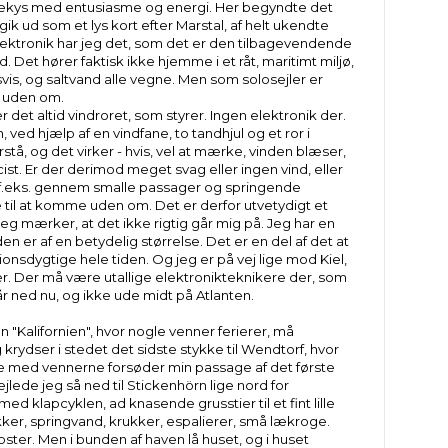
ekys med entusiasme og energi. Her begyndte det
ik ud som et lys kort efter Marstal, af helt ukendte
lektronik har jeg det, som det er den tilbagevendende
 Det hører faktisk ikke hjemme i et råt, maritimt miljø,
is, og saltvand alle vegne. Men som solosejler er
 uden om.
 det altid vindroret, som styrer. Ingen elektronik der.
n, ved hjælp af en vindfane, to tandhjul og et ror i
rstå, og det virker - hvis, vel at mærke, vinden blæser,
ist. Er der derimod meget svag eller ingen vind, eller
 f.eks. gennem smalle passager og springende
e til at komme uden om. Det er derfor utvetydigt et
jeg mærker, at det ikke rigtig går mig på. Jeg har en
n er af en betydelig størrelse. Det er en del af det at
ionsdygtige hele tiden. Og jeg er på vej lige mod Kiel,
r. Der må være utallige elektronikteknikere der, som
år ned nu, og ikke ude midt på Atlanten.
n "Kalifornien", hvor nogle venner ferierer, må
g krydser i stedet det sidste stykke til Wendtorf, hvor
e med vennerne forsøder min passage af det første
jlede jeg så ned til Stickenhörn lige nord for
med klapcyklen, ad knasende grusstier til et fint lille
kker, springvand, krukker, espalierer, små lækroge.
ter. Men i bunden af haven lå huset, og i huset