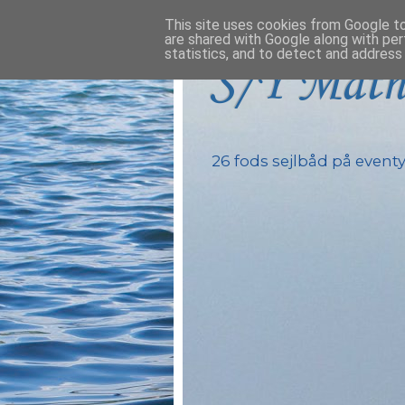
This site uses cookies from Google to 
are shared with Google along with per
statistics, and to detect and address
S/Y Math
26 fods sejlbåd på eventyr