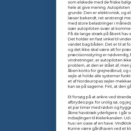
som elskede med de friske bølg
hele at give mening. Autopiloten g
grunde. Den er elektronisk, og e
læser bekendt, ret anstrengt med.
med store belastninger i månedsv
især autopiloten svær at komme
På de lange stræk på åbent hav er
Det holder en fast vinkel til vinde
vandet bag båden. Det er til at fo
og det ikke skal være alt for præc
præcisionsstyring er nødvendig,
vindretninger, er autopiloten ikk
problem, at den er stået af, men 
åben konto for grejnedbrud, og de
sejle at holde alle systemer funkt
et af Nordeuropas sejler-mekkae
kan se på sagerne. Fint, at den g
Et forsøg på at ankre ved strande
afbrydes pga. for urolig sø, og je
et par timer med rødvin og hygg
åbne havstræk yderligere. I går se
indsejlingen til Kielerkanalen. Ud 
hus i en oase af en have. Vindklo
Kunne være gårdhaven ved et klos