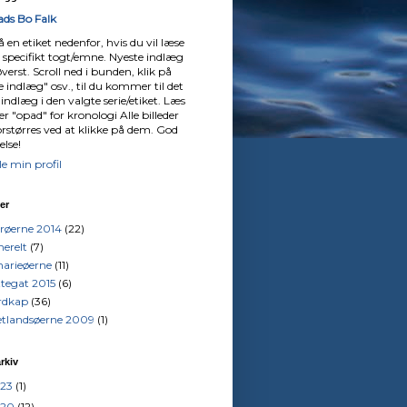
ds Bo Falk
å en etiket nedenfor, hvis du vil læse
 specifikt togt/emne. Nyeste indlæg
øverst. Scroll ned i bunden, klik på
 indlæg" osv., til du kommer til det
 indlæg i den valgte serie/etiket. Læs
er "opad" for kronologi Alle billeder
orstørres ved at klikke på dem. God
else!
le min profil
ter
røerne 2014
(22)
erelt
(7)
arieøerne
(11)
tegat 2015
(6)
rdkap
(36)
etlandsøerne 2009
(1)
rkiv
023
(1)
020
(12)