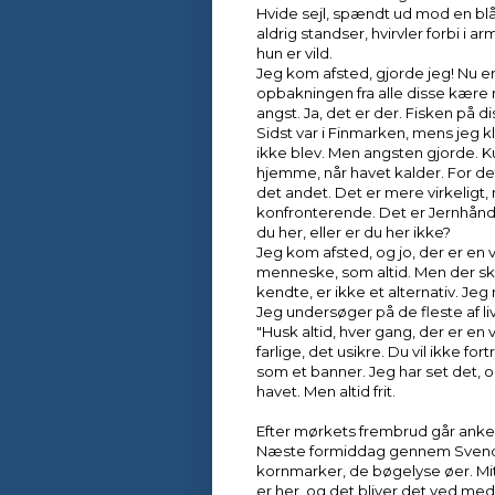
Hvide sejl, spændt ud mod en bl
aldrig standser, hvirvler forbi i
hun er vild.
Jeg kom afsted, gjorde jeg! Nu er
opbakningen fra alle disse kære
angst. Ja, det er der. Fisken på d
Sidst var i Finmarken, mens jeg kl
ikke blev. Men angsten gjorde. Ku
hjemme, når havet kalder. For det
det andet. Det er mere virkeligt,
konfronterende. Det er Jernhånd
du her, eller er du her ikke?
Jeg kom afsted, og jo, der er en v
menneske, som altid. Men der skal
kendte, er ikke et alternativ. Jeg
Jeg undersøger på de fleste af 
"Husk altid, hver gang, der er en
farlige, det usikre. Du vil ikke fo
som et banner. Jeg har set det, o
havet. Men altid frit.
Efter mørkets frembrud går anker
Næste formiddag gennem Svendbo
kornmarker, de bøgelyse øer. Mit
er her, og det bliver det ved med,