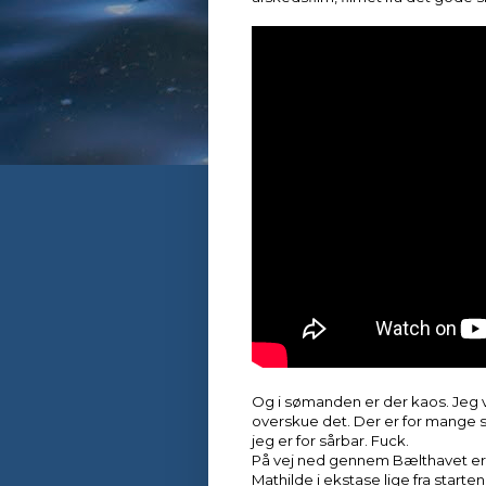
Og i sømanden er der kaos. Jeg vi
overskue det. Der er for mange sømil
jeg er for sårbar. Fuck.
På vej ned gennem Bælthavet er alt
Mathilde i ekstase lige fra starte