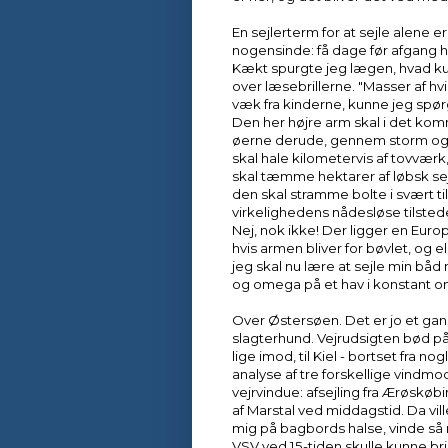
En sejlerterm for at sejle alene 
nogensinde: få dage før afgang ha
Kækt spurgte jeg lægen, hvad ku
over læsebrillerne. "Masser af hvi
væk fra kinderne, kunne jeg spørg
Den her højre arm skal i det kom
øerne derude, gennem storm og 
skal hale kilometervis af tovværk
skal tæmme hektarer af løbsk sejl
den skal stramme bolte i svært 
virkelighedens nådesløse tilsted
Nej, nok ikke! Der ligger en Europ
hvis armen bliver for bøvlet, og e
jeg skal nu lære at sejle min bå
og omega på et hav i konstant omsti
Over Østersøen. Det er jo et gan
slagterhund. Vejrudsigten bød på 
lige imod, til Kiel - bortset fra 
analyse af tre forskellige vindmo
vejrvindue: afsejling fra Ærøskøbi
af Marstal ved middagstid. Da vi
mig på bagbords halse, vinde så
VSV ved 15-tiden skulle kunne bri