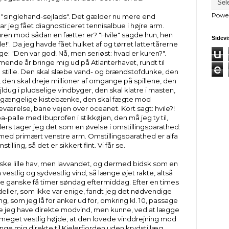
Powe
er "singlehand-sejlads". Det gælder nu mere end
r jeg fået diagnosticeret tennisalbue i højre arm.
ren mod sådan en fætter er? "Hvile" sagde hun, hen
Sidevi
le!". Da jeg havde fået hulket af og tørret lattertårerne
u
e: "Den var god! Nå, men seriøst: hvad er kuren?".
mende år bringe mig ud på Atlanterhavet, rundt til
e
stille. Den skal slæbe vand- og brændstofdunke, den
, den skal dreje millioner af omgange på spillene, den
dug i pludselige vindbyger, den skal klatre i masten,
tilgængelige kistebænke, den skal fægte mod
eværelse, bane vejen over oceanet. Kort sagt: hvile?!
a-palle med Ibuprofen i stikkøjen, den må jeg ty til,
llers tager jeg det som en øvelse i omstillingsparathed:
d med primært venstre arm. Omstillingsparathed er alfa
lling, så det er sikkert fint. Vi får se.
ske lille hav, men lavvandet, og dermed bidsk som en
vestlig og sydvestlig vind, så længe øjet rakte, altså
nogle ganske få timer søndag eftermiddag. Efter en times
deller, som ikke var enige, fandt jeg det nødvendige
ng, som jeg lå for anker ud for, omkring kl. 10, passage
lle jeg have direkte modvind, men kunne, ved at lægge
 meget vestlig højde, at den lovede vinddrejning mod
nge mig direkte til Kielerfjorden uden krydstillæg.