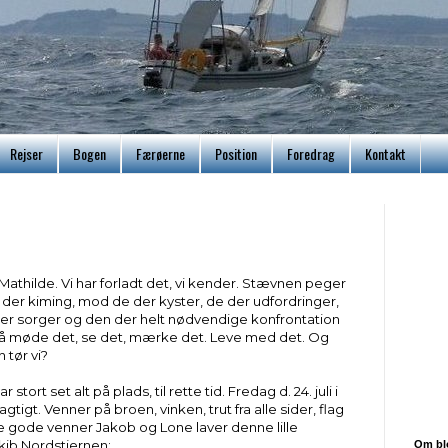
Rejser
Bogen
Færøerne
Position
Foredrag
Kontakt
 Mathilde. Vi har forladt det, vi kender. Stævnen peger
der kiming, mod de der kyster, de der udfordringer,
der sorger og den der helt nødvendige konfrontation
 må møde det, se det, mærke det. Leve med det. Og
tør vi?
stort set alt på plads, til rette tid. Fredag d. 24. juli i
agtigt. Venner på broen, vinken, trut fra alle sider, flag
ne gode venner Jakob og Lone laver denne lille
skib Nordstjernen:
Om bl