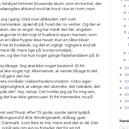
å, letskyet himmel, brusende skum, som en komet, der
►
 armslængdes afstand mod læ bord. Hun er i trim, men
►
 jeg i gang. Glad over afskeden, rørt over
►
 mennesker, spændt på, hvad der nu venter. Og der er
►
isken, der er angst. Jeg har mødt den før, angsten.
▼
argjorde til det togt til Svalbard oppe i havisen, som
n en tåbe frygter ikke havet. Kun en tåbe bliver
 har et budskab, og det er vigtigt. Vigtigere end alt
 mere råt, mere lige på, kompromisløst,
►
en, og den har kun nogle gange fløjlshandsken på. Er
►
ej tilbage. Jeg skal ikke noget bestemt. Et frit
20
►
 ske noget nyt. Alternativet, at vende tilbage til det
20
►
 må gøre det her.
20
livets områder Usikkerhedens Visdom. Osho siger:
►
 valgmulighed, at vælge det ukendte, det risikable, det
20
►
rtryde det". Nej, netop. Det holder jeg op for mig selv,
20
►
g det kan ikke gøres uset. Et frit menneske, nu på
20
►
20
►
et ved Thurø, efter 75 gode, sunde sømil sydpå.
rgsund til Ærø. Bindingsværk, stråtag, gule
Transl
 Danmark. Som ikke er mit, mere end det er dit. Det
 også selv om jeg nu forlader det for en tid.