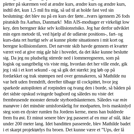
pletter på skærmen ved at ændre kurs, ændre kurs og ændre kurs,
indtil det, kun 1,5 mil fra mig, så ud til at holde fast ved sin
beslutning: det blev nu på en kurs der førte...tværs igennem 26 fods
piratskib fra Aarhus, Danmark! Min AIS-modtager er virkeligt low
key, den beregner ikke selv kollisionsrisiko. Jeg har derfor udviklet
min egen metode til, ved hjælp af de udlæste positions-, fart- og
kurs-data ret hurtigt selv at kunne plotte situationen i mit kort og
beregne kollisionsfaren. Det nævnte skib havde gennem et kvarter
været ved at give mig går hår i hovedet, da det ikke kunne beslutte
sig. Da jeg nu pludselig stirrede ned i lommeregneren, som på
logisk og uangribelig vis viste mig, hvordan det her ville ende, gik
jeg i stå i et kort sekund - og så gik det stærkt: jeg løb op på
fordækket og trak strømpen ned over gennakeren, så Mathilde nu
var helt uden fremdrift, derefter tilbage til cockpittet, hvor jeg
sparkede autopiloten af rorpinden og tvang den i borde, så båden på
det sidste opskud svingede bagbord og således nu viste det
frembrusende monster derude styrbordslanternen. Således var
min
manøvre i det mindste umisforståelig for modparten, hvis maskinlyd
steg som en dyster rumlen fra Jordens kerne, mens han buldrede
frem fra øst. Et minut senere blev jeg passeret af en mur af stål, ikke
under 200 meter lang. Idet banditten passerede, blev Mathilde badet
i et skarpt projektørlys fra broen. Det kunne være et ”Ups, der lå