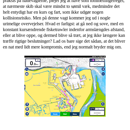
praksis på nattevagterne, plejer jeg at have som tommelfingerregel,
at nærmeste skib skal være mindst to sømil væk, medmindre det
helt entydigt har en kurs og fart, som ikke udgør nogen
kollisionsrisiko. Men på denne vagt kommer jeg ud i nogle
urimelige overvejelser. Hvad er farligst: at gå ned og sove, med en
konstant kursændrende fisketrawler indenfor armslængdes afstand,
eller at blive oppe, og dermed blive så træt, at jeg ikke længere kan
træffe rigtige beslutninger? Lad os bare sige det sådan, at det bliver
en nat med lidt mere kompromis, end jeg normalt bryder mig om.