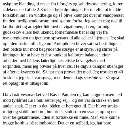
uskønne blanding af rester fra i forgårs og salt desorientering, kurer
sidelæns ned af de 2-3 meter høje dønninger, for derefter at knalde
forskibet ind i en vindbølge og så blive krænget over af vandpresset
fra den medløbende strøm mod søerne forfra. Jeg sætter mig ned til
kortbordet og arbejder lidt med navigationen, da en, for mig
gudskelov ellers helt ukendt, fornemmelse baner sig vej fra
maveregionen op igennem spiserøret til alle celler i hjernen. Jeg skal
op i den friske luft - lige nu! Autopiloten bliver sat fra bestillingen,
den bedste kur mod begyndende søsyge er at styre. Jeg stirrer på
kimingen for at have et fast punkt at kalibrere balancen efter,
arbejder med bådens latterligt uæstetiske bevægelser med
rorpinden, mens jeg bøvser på livet løs. Heldigvis damper ubehaget
af efter et kvarters tid. Så har man prøvet det med. Jeg tror det er 40
år siden, jeg sidst var søsyg, men denne dags
seastate
var så også
ret oplagt til et tilbageblik!
Da vi når vestmærket ved Basse Paupien og kan lægge kursen ned
mod fyrtårnet Le Four, sætter jeg sejl - og det var så straks en helt
anden snak. Det er jo det, båden er beregnet til. Der bliver straks
roligt og stabilt ombord, hun rider, stolt som en svane, op og ned
over bølgekammene, uden at fortrække en mine. Man ville kunne
bygge korthus på salonbordet. Det er en sejlbåd, jeg har bare