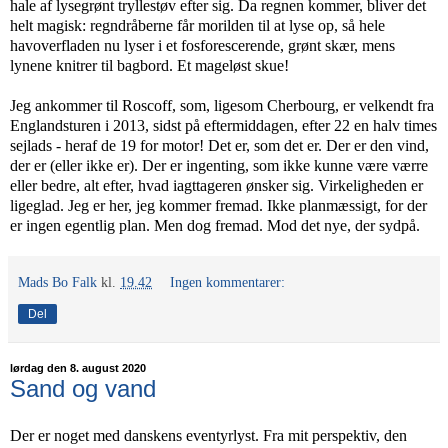
hale af lysegrønt tryllestøv efter sig. Da regnen kommer, bliver det
helt magisk: regndråberne får morilden til at lyse op, så hele
havoverfladen nu lyser i et fosforescerende, grønt skær, mens
lynene knitrer til bagbord. Et mageløst skue!
Jeg ankommer til Roscoff, som, ligesom Cherbourg, er velkendt fra
Englandsturen i 2013, sidst på eftermiddagen, efter 22 en halv times
sejlads - heraf de 19 for motor! Det er, som det er. Der er den vind,
der er (eller ikke er). Der er ingenting, som ikke kunne være værre
eller bedre, alt efter, hvad iagttageren ønsker sig. Virkeligheden er
ligeglad. Jeg er her, jeg kommer fremad. Ikke planmæssigt, for der
er ingen egentlig plan. Men dog fremad. Mod det nye, der sydpå.
Mads Bo Falk
kl.
19.42
Ingen kommentarer:
Del
lørdag den 8. august 2020
Sand og vand
Der er noget med danskens eventyrlyst. Fra mit perspektiv, den