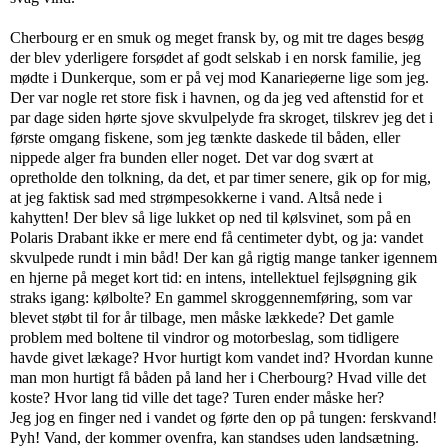
Cherbourg er en smuk og meget fransk by, og mit tre dages besøg
der blev yderligere forsødet af godt selskab i en norsk familie, jeg
mødte i Dunkerque, som er på vej mod Kanarieøerne lige som jeg.
Der var nogle ret store fisk i havnen, og da jeg ved aftenstid for et
par dage siden hørte sjove skvulpelyde fra skroget, tilskrev jeg det i
første omgang fiskene, som jeg tænkte daskede til båden, eller
nippede alger fra bunden eller noget. Det var dog svært at
opretholde den tolkning, da det, et par timer senere, gik op for mig,
at jeg faktisk sad med strømpesokkerne i vand. Altså nede i
kahytten! Der blev så lige lukket op ned til kølsvinet, som på en
Polaris Drabant ikke er mere end få centimeter dybt, og ja: vandet
skvulpede rundt i min båd! Der kan gå rigtig mange tanker igennem
en hjerne på meget kort tid: en intens, intellektuel fejlsøgning gik
straks igang: kølbolte? En gammel skroggennemføring, som var
blevet støbt til for år tilbage, men måske lækkede? Det gamle
problem med boltene til vindror og motorbeslag, som tidligere
havde givet lækage? Hvor hurtigt kom vandet ind? Hvordan kunne
man mon hurtigt få båden på land her i Cherbourg? Hvad ville det
koste? Hvor lang tid ville det tage? Turen ender måske her?
Jeg jog en finger ned i vandet og førte den op på tungen: ferskvand!
Pyh! Vand, der kommer ovenfra, kan standses uden landsætning.