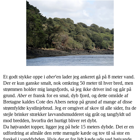
Et godt stykke oppe i
aber
'en lader jeg ankeret gå på 8 meter vand.
Der er kun ganske smalt, nok omkring 50 meter til hver bred, men
strømmen holder mig langsfjords, så jeg ikke driver ind og går på
grund.
Aber
er fransk for en smal, dyb fjord, og dette område af
Bretagne kaldes Cote des Abers netop på grund af mange af disse
strømfyldte kystlinjebrud. Jeg er omgivet af skov til alle sider, fra de
stejle brinker strækker lavvandsmudderet sig gråt og tangfyldt ud
mod bredden, hvorfra det hurtigt bliver ret dybt.
Da højvandet topper, ligger jeg på hele 15 meters dybde. Det er en
udfordring at afmåle den rette mængde kæde og tov til så stor en
forskel i vanddybden. Hvis der er for lidt kæde ude ved højvande,