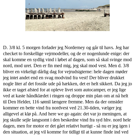
D. 3/8 kl. 5 morgen forlader jeg Norderney og går til havs. Jeg har
checket to forskellige vejrmodeller, og de er nogenlunde enige: der
skal komme en sydlig vind i løbet af dagen, som så skal svinge mod
nord, mod uret. Den er fin med mig, jeg skal mod vest. Men d. 3/8
bliver en virkeligt dårlig dag for vejrudsigterne: hele dagen møder
jeg intet andet end en svag modvind fra vest! Der bliver drukket
nogle liter af det fossile ude på hækken, det er helt sikkert. Da jeg jo
ikke er taget afsted for at opleve livet som autocamper, er jeg lige
ved at kaste håndklædet i ringen og droppe min plan om at nå helt
til Den Helder, 116 sømil længere fremme. Men da der omsider
kommer en bette vind fra nordvest ved 21.30-tiden, vælger jeg
alligevel at klø på. And here we go again: det var jo meningen, at
jeg skulle sejle langsomt i den beskedne vind fra syd hhv. nord hele
dagen, men for motor er det gået relativt hurtigt - så nu er jeg igen i
den situation, at jeg vil komme for tidligt til at kunne finde ind ved