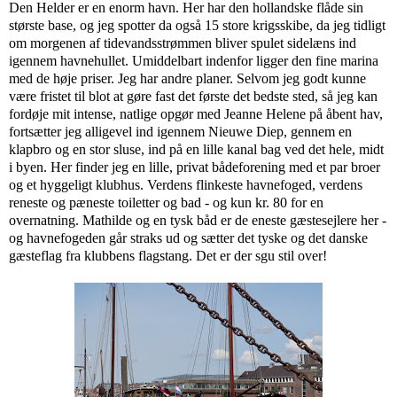
Den Helder er en enorm havn. Her har den hollandske flåde sin
største base, og jeg spotter da også 15 store krigsskibe, da jeg tidligt
om morgenen af tidevandsstrømmen bliver spulet sidelæns ind
igennem havnehullet. Umiddelbart indenfor ligger den fine marina
med de høje priser. Jeg har andre planer. Selvom jeg godt kunne
være fristet til blot at gøre fast det første det bedste sted, så jeg kan
fordøje mit intense, natlige opgør med Jeanne Helene på åbent hav,
fortsætter jeg alligevel ind igennem Nieuwe Diep, gennem en
klapbro og en stor sluse, ind på en lille kanal bag ved det hele, midt
i byen. Her finder jeg en lille, privat bådeforening med et par broer
og et hyggeligt klubhus. Verdens flinkeste havnefoged, verdens
reneste og pæneste toiletter og bad - og kun kr. 80 for en
overnatning. Mathilde og en tysk båd er de eneste gæstesejlere her -
og havnefogeden går straks ud og sætter det tyske og det danske
gæsteflag fra klubbens flagstang. Det er der sgu stil over!