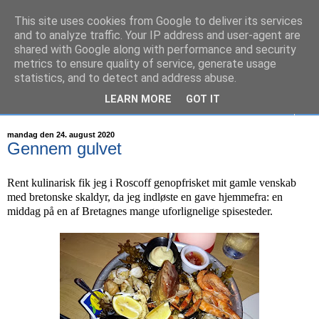
This site uses cookies from Google to deliver its services
S/Y Mathilde
and to analyze traffic. Your IP address and user-agent are
shared with Google along with performance and security
metrics to ensure quality of service, generate usage
26 fods sejlbåd på eventyr...
statistics, and to detect and address abuse.
LEARN MORE
GOT IT
▼
mandag den 24. august 2020
Gennem gulvet
Rent kulinarisk fik jeg i Roscoff genopfrisket mit gamle venskab
med bretonske skaldyr, da jeg indløste en gave hjemmefra: en
middag på en af Bretagnes mange uforlignelige spisesteder.