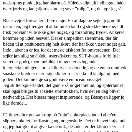
nedstrøms punkt, jeg har alarm på. Således digitalt indhegnet både
tværfjords og langsfjords kan jeg sove ”roligt”, og det gør jeg så.
Blæsevejret fortsætter i flere dage. En af dagene sejler jeg ud til
marinaen, jeg trænger til at komme i land og strække benene, lidt
frisk proviant ville ikke gøre noget, og forandring fryder. Ankeret
kommer op uden besvær. Det er simpelthen strømmen, der får
båden til at positionere sig helt skørt, der har ikke været noget galt.
Inde i aber'en er jeg for det meste afskåret fra omverdenen. Der
sejler jævnligt småbåde, østersfiskere og SUP-boards forbi (når
vejret er godt), men mobildækningen er svingende,
internetdækningen stort set ikke-eksisterende, og de enten mudrede,
snaskede bredder eller høje klinter frister ikke til landgang med
jollen. Det kunne lige så godt være en oceanpassage!
Jeg skifter spilerfaldet, det gamle så noget træt ud, og spilerfaldet
skal også bruges til at sætte stormfokken, hvis det en dag bliver
nødvendigt. Det blæser meget inspirerende, og Biscayen ligger jo
lige derude...
Få timer efter gen-ankring på ”min” ankerplads inde i aber'en
slipper ankeret, for første gang nogensinde. Det er blevet højvande,
og jeg har glemt at give kæde nok, desuden er der kilometervis af