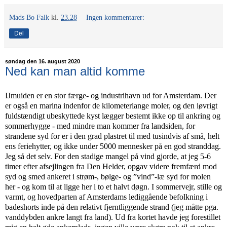
Mads Bo Falk
kl.
23.28
Ingen kommentarer:
Del
søndag den 16. august 2020
Ned kan man altid komme
IJmuiden er en stor færge- og industrihavn ud for Amsterdam. Der
er også en marina indenfor de kilometerlange moler, og den iøvrigt
fuldstændigt ubeskyttede kyst lægger bestemt ikke op til ankring og
sommerhygge - med mindre man kommer fra landsiden, for
strandene syd for er i den grad plastret til med tusindvis af små, helt
ens feriehytter, og ikke under 5000 mennesker på en god stranddag.
Jeg så det selv. For den stadige mangel på vind gjorde, at jeg 5-6
timer efter afsejlingen fra Den Helder, opgav videre fremfærd mod
syd og smed ankeret i strøm-, bølge- og ”vind”-læ syd for molen
her - og kom til at ligge her i to et halvt døgn. I sommervejr, stille og
varmt, og hovedparten af Amsterdams lediggående befolkning i
badeshorts inde på den relativt fjerntliggende strand (jeg måtte pga.
vanddybden ankre langt fra land). Ud fra kortet havde jeg forestillet