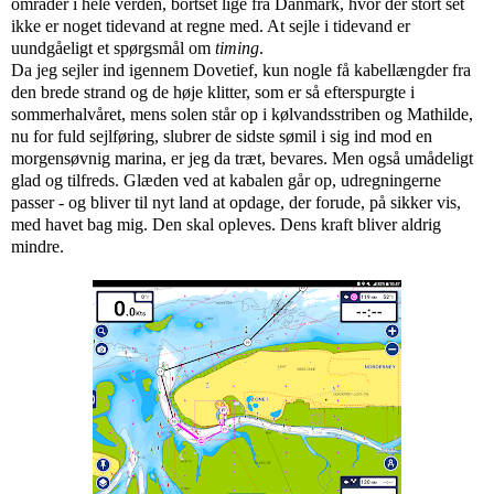
områder i hele verden, bortset lige fra Danmark, hvor der stort set
ikke er noget tidevand at regne med. At sejle i tidevand er
uundgåeligt et spørgsmål om
timing
.
Da jeg sejler ind igennem Dovetief, kun nogle få kabellængder fra
den brede strand og de høje klitter, som er så efterspurgte i
sommerhalvåret, mens solen står op i kølvandsstriben og Mathilde,
nu for fuld sejlføring, slubrer de sidste sømil i sig ind mod en
morgensøvnig marina, er jeg da træt, bevares. Men også umådeligt
glad og tilfreds. Glæden ved at kabalen går op, udregningerne
passer - og bliver til nyt land at opdage, der forude, på sikker vis,
med havet bag mig. Den skal opleves. Dens kraft bliver aldrig
mindre.