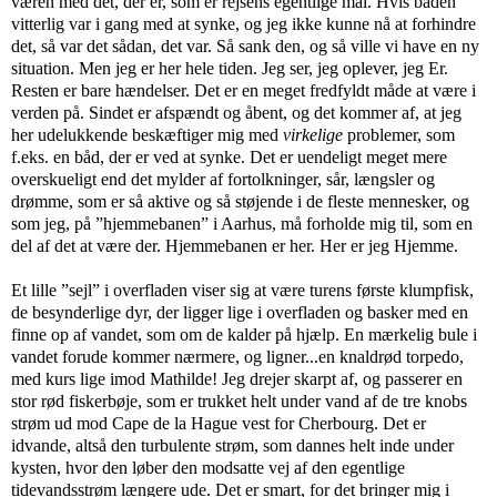
væren med det, der er, som er rejsens egentlige mål. Hvis båden
vitterlig var i gang med at synke, og jeg ikke kunne nå at forhindre
det, så var det sådan, det var. Så sank den, og så ville vi have en ny
situation. Men jeg er her hele tiden. Jeg ser, jeg oplever, jeg Er.
Resten er bare hændelser. Det er en meget fredfyldt måde at være i
verden på. Sindet er afspændt og åbent, og det kommer af, at jeg
her udelukkende beskæftiger mig med
virkelige
problemer, som
f.eks. en båd, der er ved at synke. Det er uendeligt meget mere
overskueligt end det mylder af fortolkninger, sår, længsler og
drømme, som er så aktive og så støjende i de fleste mennesker, og
som jeg, på ”hjemmebanen” i Aarhus, må forholde mig til, som en
del af det at være der. Hjemmebanen er her. Her er jeg Hjemme.
Et lille ”sejl” i overfladen viser sig at være turens første klumpfisk,
de besynderlige dyr, der ligger lige i overfladen og basker med en
finne op af vandet, som om de kalder på hjælp. En mærkelig bule i
vandet forude kommer nærmere, og ligner...en knaldrød torpedo,
med kurs lige imod Mathilde! Jeg drejer skarpt af, og passerer en
stor rød fiskerbøje, som er trukket helt under vand af de tre knobs
strøm ud mod Cape de la Hague vest for Cherbourg. Det er
idvande, altså den turbulente strøm, som dannes helt inde under
kysten, hvor den løber den modsatte vej af den egentlige
tidevandsstrøm længere ude. Det er smart, for det bringer mig i