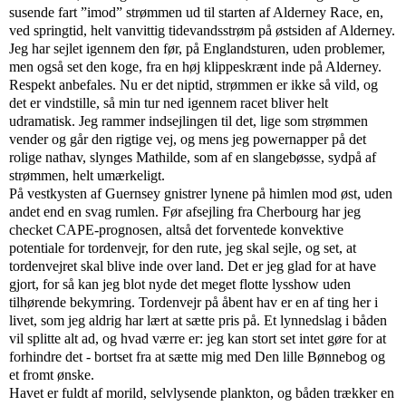
susende fart ”imod” strømmen ud til starten af Alderney Race, en,
ved springtid, helt vanvittig tidevandsstrøm på østsiden af Alderney.
Jeg har sejlet igennem den før, på Englandsturen, uden problemer,
men også set den koge, fra en høj klippeskrænt inde på Alderney.
Respekt anbefales. Nu er det niptid, strømmen er ikke så vild, og
det er vindstille, så min tur ned igennem racet bliver helt
udramatisk. Jeg rammer indsejlingen til det, lige som strømmen
vender og går den rigtige vej, og mens jeg powernapper på det
rolige nathav, slynges Mathilde, som af en slangebøsse, sydpå af
strømmen, helt umærkeligt.
På vestkysten af Guernsey gnistrer lynene på himlen mod øst, uden
andet end en svag rumlen. Før afsejling fra Cherbourg har jeg
checket CAPE-prognosen, altså det forventede konvektive
potentiale for tordenvejr, for den rute, jeg skal sejle, og set, at
tordenvejret skal blive inde over land. Det er jeg glad for at have
gjort, for så kan jeg blot nyde det meget flotte lysshow uden
tilhørende bekymring. Tordenvejr på åbent hav er en af ting her i
livet, som jeg aldrig har lært at sætte pris på. Et lynnedslag i båden
vil splitte alt ad, og hvad værre er: jeg kan stort set intet gøre for at
forhindre det - bortset fra at sætte mig med Den lille Bønnebog og
et fromt ønske.
Havet er fuldt af morild, selvlysende plankton, og båden trækker en