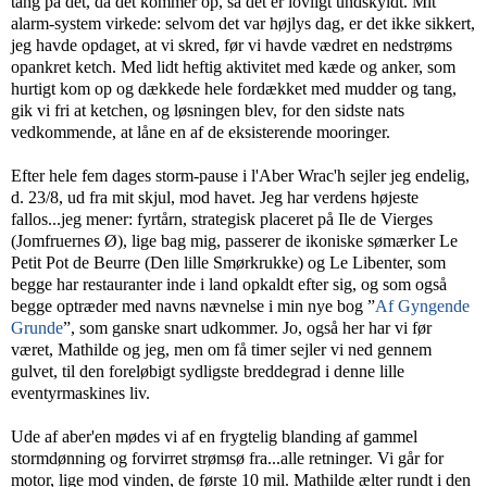
tang på det, da det kommer op, så det er lovligt undskyldt. Mit
alarm-system virkede: selvom det var højlys dag, er det ikke sikkert,
jeg havde opdaget, at vi skred, før vi havde vædret en nedstrøms
opankret ketch. Med lidt heftig aktivitet med kæde og anker, som
hurtigt kom op og dækkede hele fordækket med mudder og tang,
gik vi fri at ketchen, og løsningen blev, for den sidste nats
vedkommende, at låne en af de eksisterende mooringer.
Efter hele fem dages storm-pause i l'Aber Wrac'h sejler jeg endelig,
d. 23/8, ud fra mit skjul, mod havet. Jeg har verdens højeste
fallos...jeg mener: fyrtårn, strategisk placeret på Ile de Vierges
(Jomfruernes Ø), lige bag mig, passerer de ikoniske sømærker Le
Petit Pot de Beurre (Den lille Smørkrukke) og Le Libenter, som
begge har restauranter inde i land opkaldt efter sig, og som også
begge optræder med navns nævnelse i min nye bog ”
Af Gyngende
Grunde
”, som ganske snart udkommer. Jo, også her har vi før
været, Mathilde og jeg, men om få timer sejler vi ned gennem
gulvet, til den foreløbigt sydligste breddegrad i denne lille
eventyrmaskines liv.
Ude af aber'en mødes vi af en frygtelig blanding af gammel
stormdønning og forvirret strømsø fra...alle retninger. Vi går for
motor, lige mod vinden, de første 10 mil. Mathilde ælter rundt i den