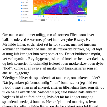
Om natten ankommer udliggeren af stormen Ellen, som laver
ballade ude ved Azorerne, på vej ind over ydre Biscay. Hvor
Mathilde ligger, er der stort set læ for vinden, men ind imellem
kommer en faldvind ned imellem de træklædte brinker, og i et brøl
af tung luft krænger hun over, som et siv. Det er buldrende mørkt,
tæt ved nymåne. Regnbygerne pisker ind imellem hen over dækket,
og hele sceneriet, fuldstændigt isoleret i den mørke skov i den dybe
”flod”, kunne af en svag sjæl måske godt karakteriseres som en
anelse uhyggeligt.
Yderligere bliver det spændende af tankerne, om ankeret holder?
Når jeg ankrer på formodentlig ”uren” bund, sætter jeg altid en
tripping line
i næsen af ankeret, altså en tilbagehals-line, som går op
til en bøje i overfladen. Således vil jeg altid kunne hale ankeret
baglæns fri af en forhindring, hvis det får fat i noget tungt og
spændende nede på bunden. Her er fyldt med mooringer, hvor
diverse forladte lystbåde ligger, og derfor sikkert også fyldt med