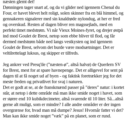
næsten glemt det!
Dønningen tager snart af, og da vi glider ned igennem Chenal du
Four, er havet blevet helt roligt, solen skinner fra en blå himmel, og
gennakeren signalerer med sin knaldrøde nylondug, at her er fred
og overskud. Resten af dagen bliver ren magssejlads, med en
perfekt timet medstrøm. Vi når Vieux Moines-fyret, og drejer østpå
ind mod Goulet de Brest, netop som ebbe bliver til flod, og får
dermed medstrøm både ned langs vestkysten og ind igennem
Goulet de Brest, selvom det burde være modsætninger. Det er
veltilrettelagt luksus, og skipper er tilfreds.
Jeg ankrer ved Presq'ile (”næsten-ø”, altså halvø) de Querlern SV
for Brest, mest for at spare havnepenge. Det er alligevel for sent på
dagen til at få noget ud af byen - og faktisk foretrækker jeg for det
meste freden og privatlivet for svaj i naturen.
Det er godt at se, at de franskmænd passer på ”deres” natur: i kortet
står, at netop i dette område må man ikke smide noget i havet, som
er større end 10 kubikdecimeter, altså svarende til 10 liter. Så...altså
gerne alt muligt, som er mindre? I alle andre områder er der ingen
overgrænse for, hvad man må dumpe? Jesus! Hvornår fatter vi det?
Man kan ikke smide noget ”væk” på en planet, som er rund.