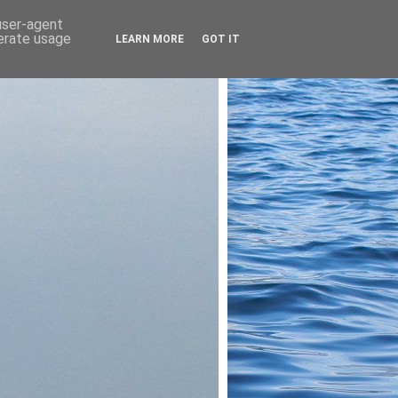
 user-agent
nerate usage
LEARN MORE
GOT IT