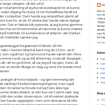
 lange udsigter, så det ud til.
Ma
der total tømning af styrbords kistebænk for at kunne
Klik p
en afgang fra Utsira, til min forbløffelse fandt tre
om et
er cockpittet. Dem havde jeg simpelthen glemt alt
vises 
ers love for, at de 30 ekstra liter havde været dejlige
"Ældre
turen. Det er faktisk lidt rystende, at jeg kunne glemme
første
 ellers har en fornemmelse af nærmest at kunne mærke
dereft
på Mathilde. En kombination af alderen, der trykker,
kan f
fornøj
lidt i Mathilde, tænker jeg.
Vis he
gsanlægget begrænset til diesel, så min
abo i havnen tilbød at køre mig de 2,5 km. op til
Etiket
, som også han og hans kone havde været det i flere
 komme rundt og se lidt af Karmøy, trods alt. Besøget i
Fæ
 i alt en god time, så var jeg på vej igen, med i alt
Gen
 lover at vende tilbage en dag og sone min brøde med
Kan
havnen.
Kat
No
en præget af motorsejlads – og igen temmelig tæt
Sh
astisk værktøj til kollisionsberegningerne, men også
den. En lanterne forude lod sig f.eks. ikke lige
kunne straks afsløre, at den kun var 2 sømil væk. Jeg
Blog-a
 holdt den under observation. Ud af mørket dukkede
2
►
 Den havde vigepligten, men som desværre så ofte
i god tid og med tydelig signalering med lanternerne
2
►