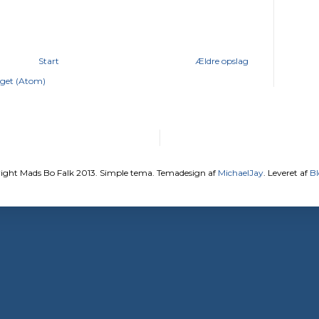
Start
Ældre opslag
get (Atom)
ight Mads Bo Falk 2013. Simple tema. Temadesign af
MichaelJay
. Leveret af
Bl