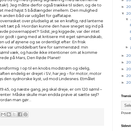
tak!). Jeg måtte derfor også trække til siden, og de to
20
►
ket med højst 5 bådlængder imellem. Den mulighed
20
▼
n anden båd var udgået for gaffatape.
▼
verrasket over pludselig at se en kraftig, rød lanterne
 helt tæt på. Hvordan kunne den have sneget sig ind på
havde powernappet?! Sidst, jeg kiggede, var der intet
for godt i gang med at kritisere mit eget sømandskab,
n ud af øjnene og se ordentligt efter. En frisk
 ikke var umiddelbart fare for sammenstød: min
►
sømil væk, og havde ikke intentioner om at komme
20
►
rrede på Mars, Den Røde Planet!
20
►
ensformig. I op til en knobs modstrøm og idelig,
20
►
 aften endelig er drejet i SV, har jeg – for motor, motor
20
►
ngs den sydnorske kyst, ud mod Lindesnes. Etmålet
20
►
 19.45, og næste gang, jeg skal dreje, er om 120 sømil –
nter. Måske skulle man endda prøve at sætte sejl?
Transl
vordan man gør...
Powe
Sidevi