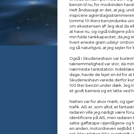
benzin til nu, for modvinden havde
Helt åndssvagt er det, at jeg, un
inspicere agterstagsstrammeren ind
tomme 10-liters benzindunke und
om eksistensen af! Jeg skal da ell
at have nu, og også tidligere på 
min fulde tankkapacitet, da jeg
hvert eneste gram udstyr ombord 
og så naturligvis, at jeg sejler for 
Også i Skudeneshavn var bunkrin
taknemmelighed var stor, da min n
nærmeste tankstation. Indeblæst
dage, havde de lejet en bil for at
Skudeneshavn varede derfor kun alt
100 liter benzin under dæk. Jeg
et godt kamera og en latte ved 
Natten var for alvor mørk, og ig
trafik. AIS er, som altid, et fant
radaren ville jeg nødigt være foru
identificere på AIS, men radaren 
satte gaffatape i øjenlågene og
en anden, motordreven sejlbåd.
set, blev pligten ikke overholdt 