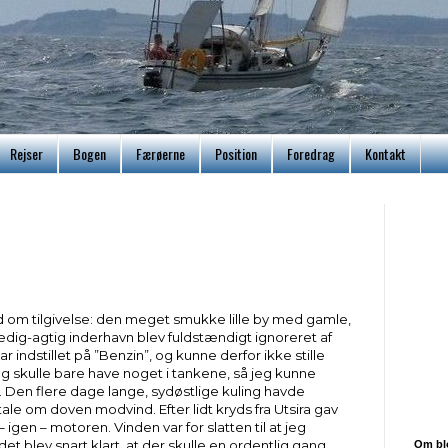
Rejser
Bogen
Færøerne
Position
Foredrag
Kontakt
 tilgivelse: den meget smukke lille by med gamle,
edig-agtig inderhavn blev fuldstændigt ignoreret af
 indstillet på ”Benzin”, og kunne derfor ikke stille
jeg skulle bare have noget i tankene, så jeg kunne
. Den flere dage lange, sydøstlige kuling havde
tale om doven modvind. Efter lidt kryds fra Utsira gav
 igen – motoren. Vinden var for slatten til at jeg
blev snart klart, at der skulle en ordentlig gang
Om bl