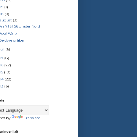
19
(1)
18
(9)
august
(3)
Fra 71 til 56 grader Nord
Fugl Fønix
De dyre dråber
juli
(6)
17
(8)
16
(22)
15
(10)
14
(22)
13
(6)
ate
red by
Translate
sninger i alt