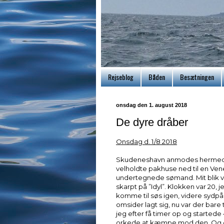
Rejseblog
Båden
Besætningen
onsdag den 1. august 2018
De dyre dråber
Onsdag d. 1/8 2018
Skudeneshavn anmodes hermed om
velholdte pakhuse ned til en Ven
undertegnede sømand. Mit blik var
skarpt på ”Idyl”. Klokken var 20, 
komme til søs igen, videre sydpå
omsider lagt sig, nu var der bare 
jeg efter få timer op og startede –
orkede at kæmpe mod den. Og det 