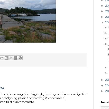
20
►
20
►
20
►
20
▼
►
►
►
▼
►
►
20
►
20
►
5.34
20
►
g tror vi er mange der følger dig tæt og er taknemmelige for
fin opfølgning på dit fine foredrag (Svanemøllen).
ten til at skrive forsætte.
Transl