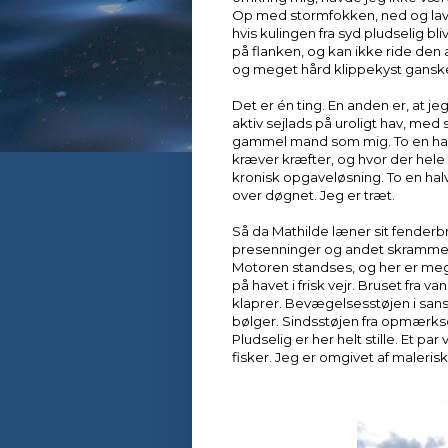
Op med stormfokken, ned og lave 
hvis kulingen fra syd pludselig bli
på flanken, og kan ikke ride den
og meget hård klippekyst ganske f
Det er én ting. En anden er, at j
aktiv sejlads på uroligt hav, med 
gammel mand som mig. To en halv
kræver kræfter, og hvor der hele
kronisk opgaveløsning. To en hal
over døgnet. Jeg er træt.
Så da Mathilde læner sit fender
presenninger og andet skrammel 
Motoren standses, og her er meget
på havet i frisk vejr. Bruset fra v
klaprer. Bevægelsesstøjen i sanse
bølger. Sindsstøjen fra opmærks
Pludselig er her helt stille. Et
fisker. Jeg er omgivet af malerisk