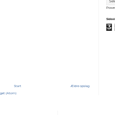
Powe
Sidevi
3
Start
Ældre opslag
get (Atom)