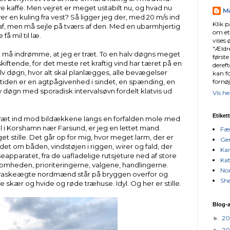
kaffe. Men vejret er meget ustabilt nu, og hvad nu
Ma
ver en kuling fra vest? Så ligger jeg der, med 20 m/s ind
Klik p
 af, men må sejle på tværs af den. Med en ubarmhjertig
om et
å mil til læ.
vises 
"Ældre
eg må indrømme, at jeg er træt. To en halv døgns meget
første
skiftende, for det meste ret kraftig vind har tæret på en
dereft
 døgn, hvor alt skal planlægges, alle bevægelser
kan f
fornøj
 tiden er en agtpågivenhed i sindet, en spænding, en
v døgn med sporadisk intervalsøvn fordelt klatvis ud
Vis he
Etiket
bræt ind mod bildækkene langs en forfalden mole med
i Korshamn nær Farsund, er jeg en lettet mand.
Fæ
 stille. Det går op for mig, hvor meget larm, der er
Gen
andet om båden, vindstøjen i riggen, wirer og fald, der
Kan
apparatet, fra de uafladelige rutsjeture ned af store
Kat
omheden, prioriteringerne, valgene, handlingerne.
No
 par vaskeægte nordmænd står på bryggen overfor og
Sh
e skær og hvide og røde træhuse. Idyl. Og her er stille.
Blog-a
2
►
2
►