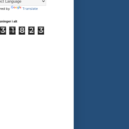
red by
Translate
sninger i alt
3
1
8
2
3