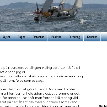
Rejser
Bogen
Færøerne
Position
Foredrag
Kontakt
 på Navtexen. Varslingen. Kuling op til 20 m/s fra S i
et er der, jeg er.
havs og udnytte det skub i ryggen, som sådan en kuling
gså nemt føles som et slag...
ra en drøm om at gøre turen til Bodø ved Lofoten
mig. Men jeg har hele tiden vidst, at drømme er det
 til for ændres. Især når man færdes i så stor og vild
æret på helt åbent hav med hundredvis af mil vand
t bekymret ved at ride en hård kuling af i medvind.
Om bl