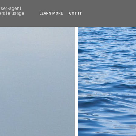
 user-agent
nerate usage
LEARN MORE
GOT IT