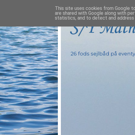
This site uses cookies from Google to 
are shared with Google along with per
statistics, and to detect and address
S/Y Math
26 fods sejlbåd på eventyr