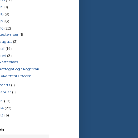
19
(1)
18
(9)
17
(8)
16
(22)
september
(1)
august
(2)
juli
(14)
juni
(3)
Rasteplads
Kattegat og Skagerrak
Take off til Lofoten
marts
(1)
januar
(1)
15
(10)
14
(22)
13
(6)
ate