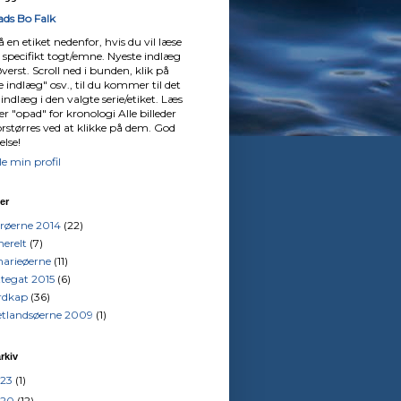
ds Bo Falk
å en etiket nedenfor, hvis du vil læse
 specifikt togt/emne. Nyeste indlæg
øverst. Scroll ned i bunden, klik på
 indlæg" osv., til du kommer til det
 indlæg i den valgte serie/etiket. Læs
er "opad" for kronologi Alle billeder
orstørres ved at klikke på dem. God
else!
le min profil
ter
røerne 2014
(22)
erelt
(7)
arieøerne
(11)
tegat 2015
(6)
rdkap
(36)
etlandsøerne 2009
(1)
rkiv
023
(1)
020
(12)