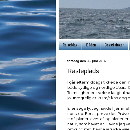
Rejseblog
Båden
Besætningen
torsdag den 30. juni 2016
Rasteplads
I går eftermiddags tikkede den ind
både sydlige og nordlige Utsira. D
To muligheder: trække langt til 
jo unægtelig er. 20 m/s kan dog o
Eller søge ly. Jeg havde hjemmef
nonstop. For at prøve det. Prøve 
stof, planer laves af, og planer er
natur, som havet er. Havde jeg v
omkring mig, havde jeg ikke være