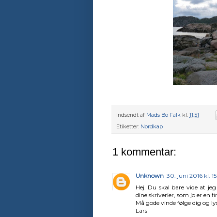
Indsendt af
Mads Bo Falk
kl.
11.51
Etiketter:
Nordkap
1 kommentar:
Unknown
30. juni 2016 kl. 1
Hej. Du skal bare vide at je
dine skriverier, som jo er en 
Må gode vinde følge dig og lys
Lars