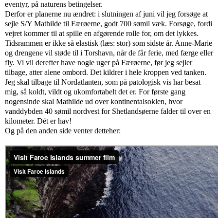
eventyr, på naturens betingelser.
Derfor er planerne nu ændret: i slutningen af juni vil jeg forsøge at
sejle S/Y Mathilde til Færøerne, godt 700 sømil væk. Forsøge, fordi
vejret kommer til at spille en afgørende rolle for, om det lykkes.
Tidsrammen er ikke så elastisk (læs: stor) som sidste år. Anne-Marie
og drengene vil støde til i Torshavn, når de får ferie, med færge eller
fly. Vi vil derefter have nogle uger på Færøerne, før jeg sejler
tilbage, atter alene ombord. Det kildrer i hele kroppen ved tanken.
Jeg skal tilbage til Nordatlanten, som på patologisk vis har besat
mig, så koldt, vildt og ukomfortabelt det er. For første gang
nogensinde skal Mathilde ud over kontinentalsoklen, hvor
vanddybden 40 sømil nordvest for Shetlandsøerne falder til over en
kilometer. Dét er hav!
Og på den anden side venter detteher: