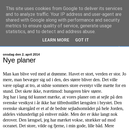
This site uses cookies from Google to deliver its services
S/Y Mathilde
and to analyze traffic. Your IP address and user-agent are
shared with Google along with performance and security
metrics to ensure quality of service, generate usage
26 fods sejlbåd på eventyr...
statistics, and to detect and address abuse.
LEARN MORE
GOT IT
▼
onsdag den 2. april 2014
Nye planer
Man kan blive ved med at drømme. Havet er stort, verden er stor. Jo
mere, man bevæger sig ud i den, des større bliver den. Det ville
være oplagt at tro, at sidste sommers store eventyr ville mætte for en
stund. Det skete ikke, tværtimod: hungeren blev større.
Jeg har i lang tid kunnet mærke, at vores planer om at sejle på den
svenske vestkyst i år ikke har tilfredsstillet længslen i brystet. Den
svenske skærgård er et af de bedste sejladsområder på hele Jorden,
aldeles vidunderligt på enhver måde. Men der er ikke langt nok
derover. Den længsel, jeg har mærket vokse, strækker ud mod
oceanet. Det store, vilde og fjerne, i min gode, lille båd. Mere