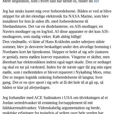
Mere inspiration, som i hvert fald har tændt os, finder du
her
Jeg har straks kastet mig over forberedelserne. Båden er ved at blive
strippet for alt det elendige elektronik fra NASA Marine, som blev
installeret for fem år siden ifb. med forberedelserne til
Shetlandsturen. Det var en diodelanterne, en AIS-modtager, en
Navtex-modtager og en log/lod. Af disse apparater er det kun AIS-
modtageren, som stadig virker. Køb aldrig billigt!
Den vindmølle, vi lånte af Hans Kokholm under udrejsen sidste
sommer, blev jo desværre beskadiget under den alvorlige bomning i
Nordsøen kort før hjemkomst. Skipper er helet af sig selv (naturen
er genial), mens møllen kræver reparation. Vingerne er skiftet, men
åbenbart har elektronikken indeni også taget skade. Den er nedtaget
og skal en tur på værksted. Inden for de næste uger får jeg min egen
mølle, som i mellemtiden er blevet repareret i Nykøbing Mors, retur.
Der er megen logistik omkring forberedelserne til langtur, hver
gang. Det er en sjov sport i sig selv at få det hele til at gå op, så
båden er klar på afrejsedagen.
Jeg forhandler med ACE Sailmakers i USA om tilvirkningen af et
Jordan seriedrivanker til erstatning for/supplement til mit
faldskærmsdrivanker. Videnskabelig argumentation og brede,
praktiske erfaringer fra tusindvis af sejlere over hele verden har