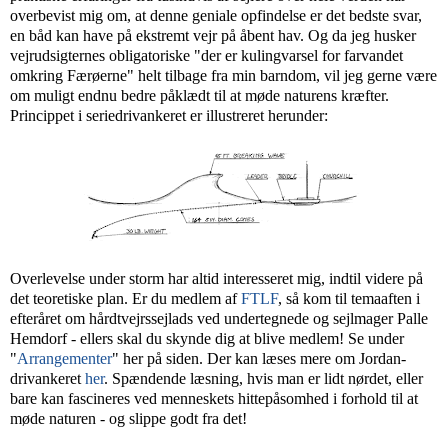
overbevist mig om, at denne geniale opfindelse er det bedste svar,
en båd kan have på ekstremt vejr på åbent hav. Og da jeg husker
vejrudsigternes obligatoriske "der er kulingvarsel for farvandet
omkring Færøerne" helt tilbage fra min barndom, vil jeg gerne være
om muligt endnu bedre påklædt til at møde naturens kræfter.
Princippet i seriedrivankeret er illustreret herunder:
Overlevelse under storm har altid interesseret mig, indtil videre på
det teoretiske plan. Er du medlem af
FTLF
, så kom til temaaften i
efteråret om hårdtvejrssejlads ved undertegnede og sejlmager Palle
Hemdorf - ellers skal du skynde dig at blive medlem! Se under
"
Arrangementer
" her på siden. Der kan læses mere om Jordan-
drivankeret
her
. Spændende læsning, hvis man er lidt nørdet, eller
bare kan fascineres ved menneskets hittepåsomhed i forhold til at
møde naturen - og slippe godt fra det!